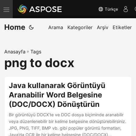
Türkçe
G
e
Home
z
Arama
Kategoriler
Arşiv
Etiketler
i
n
Anasayfa
»
Tags
m
png to docx
e
y
i
Java kullanarak Görüntüyü
a
Aranabilir Word Belgesine
ç
(DOC/DOCX) Dönüştürün
/
k
Bir görüntüyü DOCX’te ve DOC dosya biçiminde aranabilir
a
veya düzenlenebilir bir kelime belgesine dönüştürebilirsiniz.
JPG, PNG, TIFF, BMP vb. gibi popüler görüntü formatları,
p
Java’da OCR ile bir kelime belgesine (DOC/DOCX)