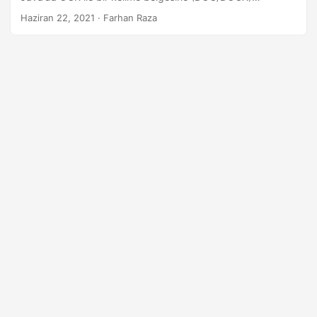
a
dönüştürülebilir.
Haziran 22, 2021
· Farhan Raza
t