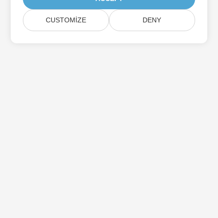
CUSTOMIZE
DENY
Aspose Ürün Güncellemelerine Abone Olun
Doğrudan posta kutunuza teslim edilen aylık bültenler ve
teklifler alın.
Göndermek