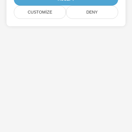
CUSTOMIZE
DENY
Aspose Ürün Güncellemelerine Abone Olun
Doğrudan posta kutunuza teslim edilen aylık bültenler ve
teklifler alın.
Göndermek