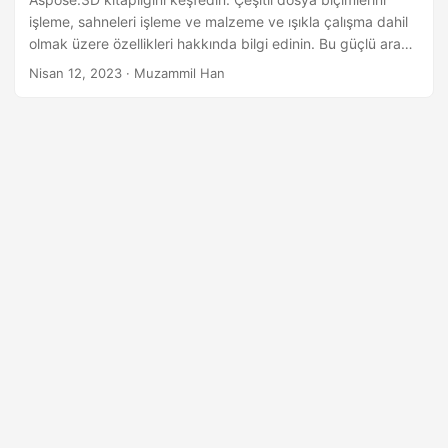
a
işleme, sahneleri işleme ve malzeme ve ışıkla çalışma dahil
t
olmak üzere özellikleri hakkında bilgi edinin. Bu güçlü araç,
3B modelleme projelerini kolaylaştırır ve zahmetsizce
Nisan 12, 2023
· Muzammil Han
çarpıcı sahneler oluşturur.