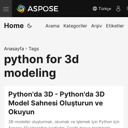
Türkçe
G
e
Home
z
Arama
Kategoriler
Arşiv
Etiketler
i
n
Anasayfa
»
Tags
m
python for 3d
e
y
modeling
i
a
ç
Python'da 3D - Python'da 3D
/
Model Sahnesi Oluşturun ve
k
Okuyun
a
p
3B modeller oluşturmak, okumak ve işlemek için Python için
Aspose.3D kitaplığını keşfedin. Çeşitli dosya biçimlerini