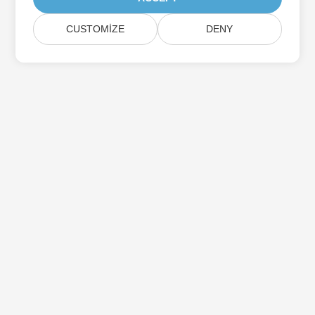
CUSTOMIZE
DENY
Aspose Ürün Güncellemelerine Abone Olun
Doğrudan posta kutunuza teslim edilen aylık bültenler ve
teklifler alın.
Göndermek