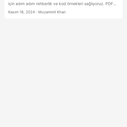
a
için adım adım rehberlik ve kod örnekleri sağlıyoruz. PDF
t
işleme becerilerinizi geliştirmek için tıklayın!
Kasım 18, 2024
· Muzammil Khan