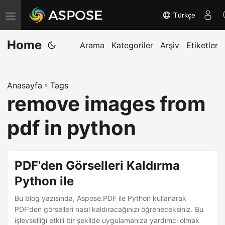
Türkçe
G
e
Home
z
Arama
Kategoriler
Arşiv
Etiketler
i
n
Anasayfa
»
Tags
m
remove images from
e
y
pdf in python
i
a
ç
PDF'den Görselleri Kaldırma
/
Python ile
k
Bu blog yazısında, Aspose.PDF ile Python kullanarak
a
PDF’den görselleri nasıl kaldıracağınızı öğreneceksiniz. Bu
p
işlevselliği etkili bir şekilde uygulamanıza yardımcı olmak