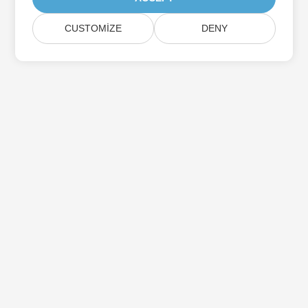
CUSTOMIZE
DENY
Aspose Ürün Güncellemelerine Abone Olun
Doğrudan posta kutunuza teslim edilen aylık bültenler ve
teklifler alın.
Göndermek