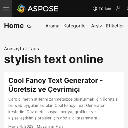
Türkçe
G
e
Home
z
Arama
Kategoriler
Arşiv
Etiketler
i
n
Anasayfa
»
Tags
m
stylish text online
e
y
i
Cool Fancy Text Generator -
a
Ücretsiz ve Çevrimiçi
ç
/
Çarpıcı metin stillerini zahmetsizce oluşturmak için ücretsiz
k
bir web uygulaması olan Cool Fancy Text Generator’ı
keşfedin. Düz metni sosyal medya, grafikler ve
a
kişiselleştirilmiş projeler için göz alıcı tasarımlara
p
dönüştürün. Çoğu cihaz ve tarayıcıyla uyumlu olan bu çok
Mayıs 4, 2023
· Muzammil Han