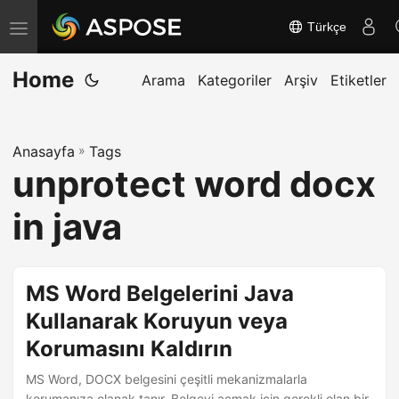
Türkçe
G
e
Home
z
Arama
Kategoriler
Arşiv
Etiketler
i
n
Anasayfa
»
Tags
m
unprotect word docx
e
y
in java
i
a
ç
MS Word Belgelerini Java
/
Kullanarak Koruyun veya
k
Korumasını Kaldırın
a
p
MS Word, DOCX belgesini çeşitli mekanizmalarla
korumanıza olanak tanır. Belgeyi açmak için gerekli olan bir