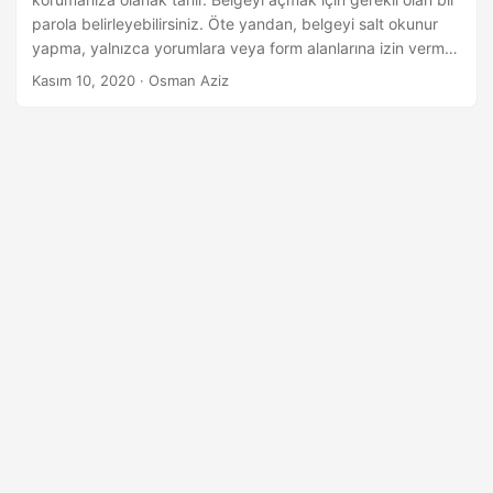
a
parola belirleyebilirsiniz. Öte yandan, belgeyi salt okunur
t
yapma, yalnızca yorumlara veya form alanlarına izin verme
vb. koruma düzeylerini belirleyebilirsiniz. Java tabanlı
Kasım 10, 2020
· Osman Aziz
uygulamalarda DOCX dosyalarını koruyun veya korumasını
kaldırın.