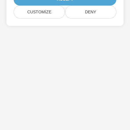
CUSTOMIZE
DENY
Aspose Ürün Güncellemelerine Abone Olun
Doğrudan posta kutunuza teslim edilen aylık bültenler ve
teklifler alın.
Göndermek