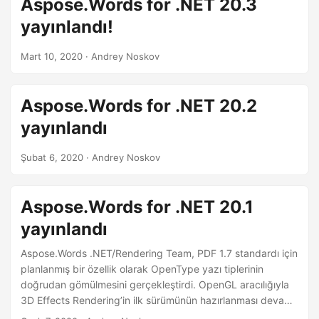
Aspose.Words for .NET 20.3
a
yayınlandı!
t
Mart 10, 2020
· Andrey Noskov
Aspose.Words for .NET 20.2
yayınlandı
Şubat 6, 2020
· Andrey Noskov
Aspose.Words for .NET 20.1
yayınlandı
Aspose.Words .NET/Rendering Team, PDF 1.7 standardı için
planlanmış bir özellik olarak OpenType yazı tiplerinin
doğrudan gömülmesini gerçekleştirdi. OpenGL aracılığıyla
3D Effects Rendering’in ilk sürümünün hazırlanması devam
etmektedir. Ayrıca, SmartArt Cold Rendering desteğiyle ilgili