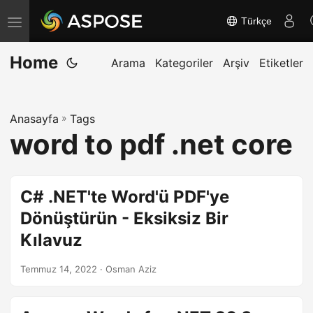
Türkçe
G
e
Home
z
Arama
Kategoriler
Arşiv
Etiketler
i
n
Anasayfa
»
Tags
m
word to pdf .net core
e
y
i
C# .NET'te Word'ü PDF'ye
a
Dönüştürün - Eksiksiz Bir
ç
Kılavuz
/
k
Temmuz 14, 2022
· Osman Aziz
a
p