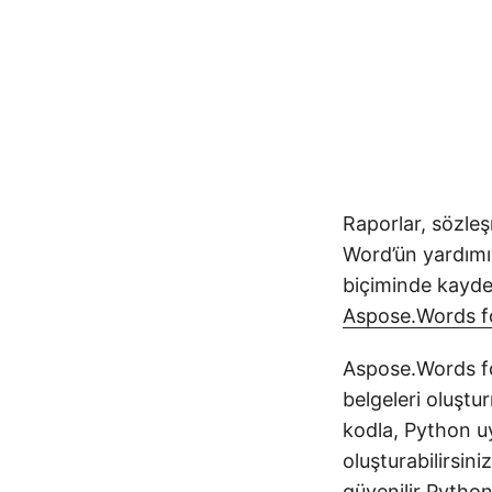
Raporlar, sözleş
Word’ün yardımı
biçiminde kayde
Aspose.Words f
Aspose.Words fo
belgeleri oluştur
kodla, Python u
oluşturabilirsin
güvenilir Python 