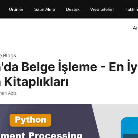
Ürünler
Satın Alma
Destek
Web Siteleri
Hakkı
A
e.Blogs
da Belge İşleme - En İy
Kitaplıkları
man Aziz