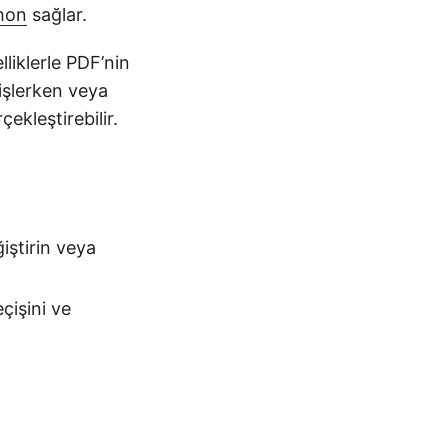
hon
sağlar.
liklerle PDF’nin
 işlerken veya
ekleştirebilir.
iştirin veya
çişini ve