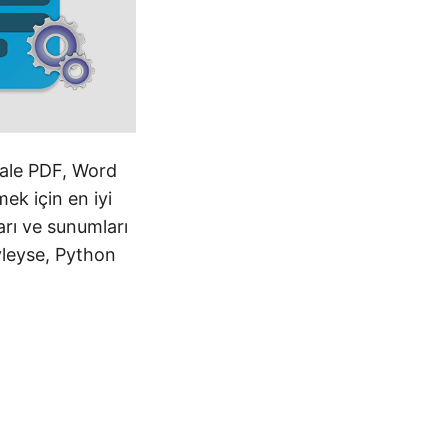
akale PDF, Word
ek için en iyi
ları ve sunumları
yleyse, Python