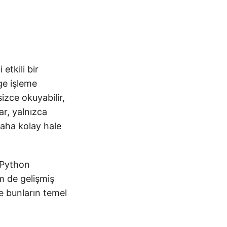
etkili bir
ge işleme
izce okuyabilir,
lar, yalnızca
daha kolay hale
 Python
em de gelişmiş
ve bunların temel