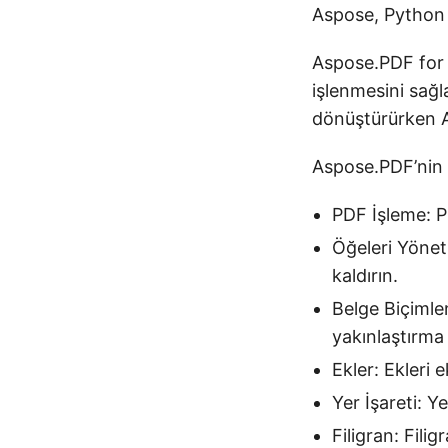
Aspose, Python 
Aspose.PDF for P
işlenmesini sağl
dönüştürürken As
Aspose.PDF’nin g
PDF İşleme: P
Öğeleri Yöneti
kaldırın.
Belge Biçimle
yakınlaştırma
Ekler: Ekleri e
Yer İşareti: Ye
Filigran: Filig