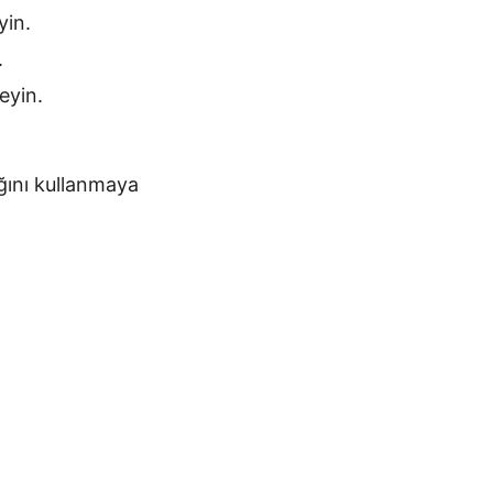
yin.
.
leyin.
ğını kullanmaya