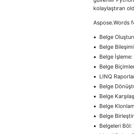
kolaylaştıran ol
Aspose.Words for
Belge Oluştur
Belge Bileşimi
Belge İşleme:
Belge Biçimle
LINQ Raporlam
Belge Dönüştü
Belge Karşılaş
Belge Klonlam
Belge Birleşti
Belgeleri Böl