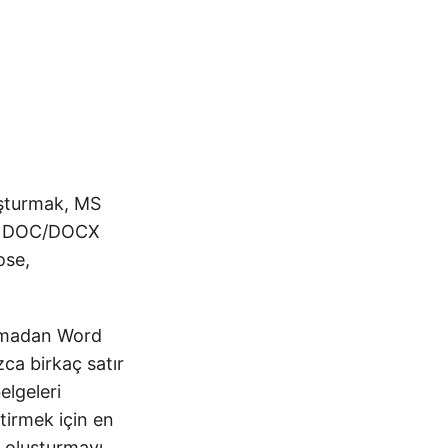
uşturmak, MS
eri DOC/DOCX
ose,
anmadan Word
zca birkaç satır
elgeleri
tirmek için en
r oluşturmayı