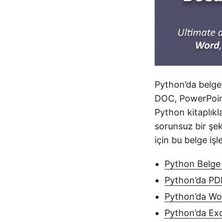
Python’da belge 
DOC, PowerPoint 
Python kitaplıkla
sorunsuz bir şe
için bu belge işl
Python Belge İ
Python’da PD
Python’da Wo
Python’da Exc