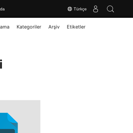
nda
Türkçe
rama
Kategoriler
Arşiv
Etiketler
i