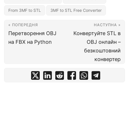
From 3MF to STL
3MF to STL Free Converter
« ПОПЕРЕДНЯ
НАСТУПНА »
Перетворення OBJ
Конвертуйте STL в
на FBX на Python
OBJ онлайн –
безкоштовний
конвертер