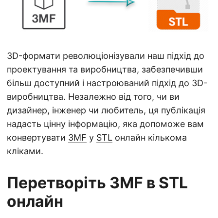
а
ц
і
ю
3D-формати революціонізували наш підхід до
проектування та виробництва, забезпечивши
більш доступний і настроюваний підхід до 3D-
виробництва. Незалежно від того, чи ви
дизайнер, інженер чи любитель, ця публікація
надасть цінну інформацію, яка допоможе вам
конвертувати
3MF
у
STL
онлайн кількома
кліками.
Перетворіть 3MF в STL
онлайн