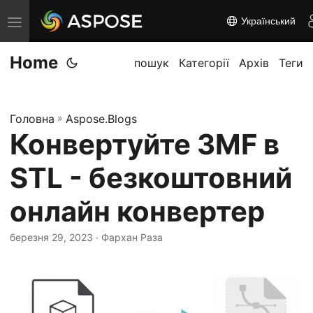
Український
П
е
Home
р
пошук
Категорії
Архів
Теги
е
м
Головна
»
Aspose.Blogs
к
Конвертуйте 3MF в
н
у
STL - безкоштовний
т
и
онлайн конвертер
н
березня 29, 2023
· Фархан Раза
а
в
і
г