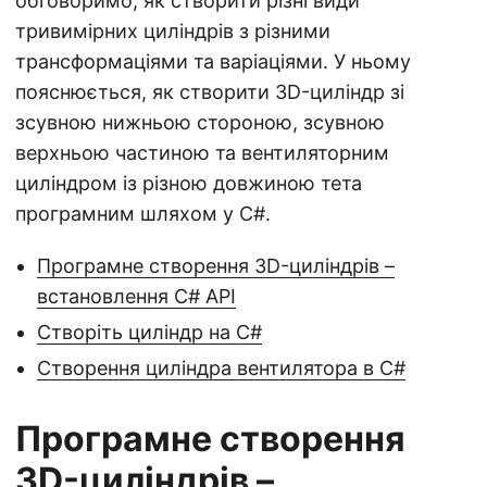
обговоримо, як створити різні види
а
тривимірних циліндрів з різними
ц
трансформаціями та варіаціями. У ньому
і
пояснюється, як створити 3D-циліндр зі
ю
зсувною нижньою стороною, зсувною
верхньою частиною та вентиляторним
циліндром із різною довжиною тета
програмним шляхом у C#.
Програмне створення 3D-циліндрів –
встановлення C# API
Створіть циліндр на C#
Створення циліндра вентилятора в C#
Програмне створення
3D-циліндрів –