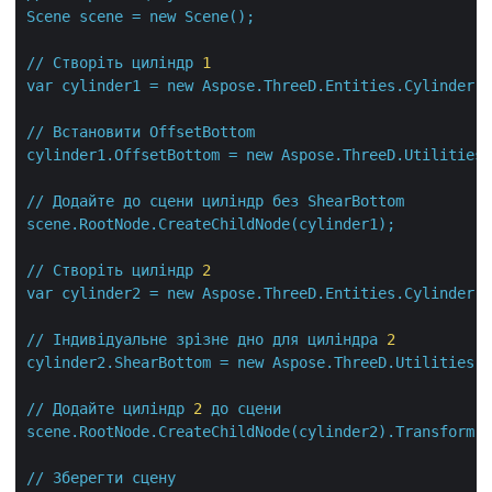
Scene
scene
=
new
Scene();
//
Створіть
циліндр
1
var
cylinder1
=
new
Aspose.ThreeD.Entities.Cylinder(2
//
Встановити
OffsetBottom
cylinder1.OffsetBottom
=
new
Aspose.ThreeD.Utilities.
//
Додайте
до
сцени
циліндр
без
ShearBottom
scene.RootNode.CreateChildNode(cylinder1);
//
Створіть
циліндр
2
var
cylinder2
=
new
Aspose.ThreeD.Entities.Cylinder(2
//
Індивідуальне
зрізне
дно
для
циліндра
2
cylinder2.ShearBottom
=
new
Aspose.ThreeD.Utilities.V
//
Додайте
циліндр
2
до
сцени
scene.RootNode.CreateChildNode(cylinder2).Transform.T
//
Зберегти
сцену