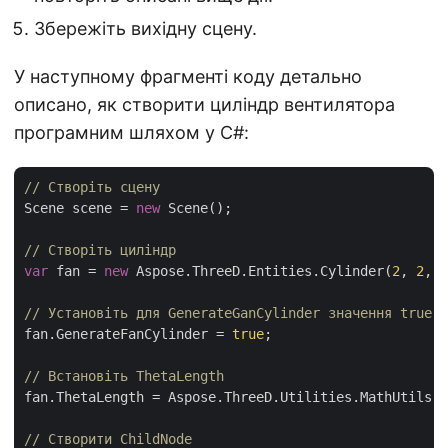
Збережіть вихідну сцену.
У наступному фрагменті коду детально
описано, як створити циліндр вентилятора
програмним шляхом у C#:
// Створіть сцену
Scene scene = 
new
 Scene();

// Створіть циліндр
var
 fan = 
new
 Aspose.ThreeD.Entities.Cylinder(
2
, 
2
, 
1
// Установіть для GenerateGanCylinder значення true
fan.GenerateFanCylinder = 
true
;

// Встановіть ThetaLength
fan.ThetaLength = Aspose.ThreeD.Utilities.MathUtils.T
// Створити ChildNode