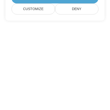
CUSTOMIZE
DENY
Підписатися на оновлення продуктів
Aspose
Отримуйте щомісячні розсилки та пропозиції
безпосередньо у вашій поштовій скриньці.
Надіслати