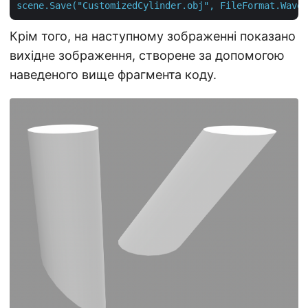
scene.Save("CustomizedCylinder.obj",
FileFormat.Wavef
Крім того, на наступному зображенні показано
вихідне зображення, створене за допомогою
наведеного вище фрагмента коду.