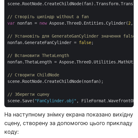
scene.RootNode.CreateChildNode(fan).Transform.Transla
// Створіть циліндр without a fan
var
 nonfan = 
new
 Aspose.ThreeD.Entities.Cylinder(
2
, 
2
// Установіть для GenerateGanCylinder значення false
nonfan.GenerateFanCylinder = 
false
;

// Встановити ThetaLength 
nonfan.ThetaLength = Aspose.ThreeD.Utilities.MathUtil
// Створити ChildNode
scene.RootNode.CreateChildNode(nonfan);

// Зберегти сцену
scene.Save(
"FanCylinder.obj"
На наступному знімку екрана показано вихідну
сцену, створену за допомогою цього прикладу
коду: