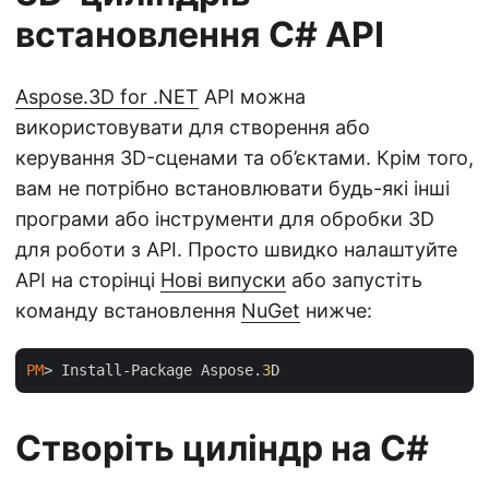
встановлення C# API
Aspose.3D for .NET
API можна
використовувати для створення або
керування 3D-сценами та об’єктами. Крім того,
вам не потрібно встановлювати будь-які інші
програми або інструменти для обробки 3D
для роботи з API. Просто швидко налаштуйте
API на сторінці
Нові випуски
або запустіть
команду встановлення
NuGet
нижче:
PM
> Install-Package Aspose.
3
Створіть циліндр на C#