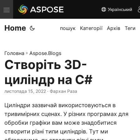
Український
П
е
Home
р
пошук
Категорії
Архів
Теги
е
м
Головна
»
Aspose.Blogs
к
Створіть 3D-
н
у
циліндр на C#
т
и
листопада 15, 2022
· Фархан Раза
н
Циліндри зазвичай використовуються в
а
тривимірних сценах. У різних програмах для
в
обробки графіки вам може знадобитися
і
створити різні типи циліндрів. Тут ми
г