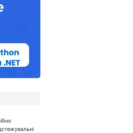
ібно
ідстежувальні