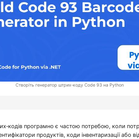
Створіть генератор штрих‑коду Code 93 на Python
их‑кодів програмно є частою потребою, коли потр
ентифікатори продуктів, коди інвентаризації або в