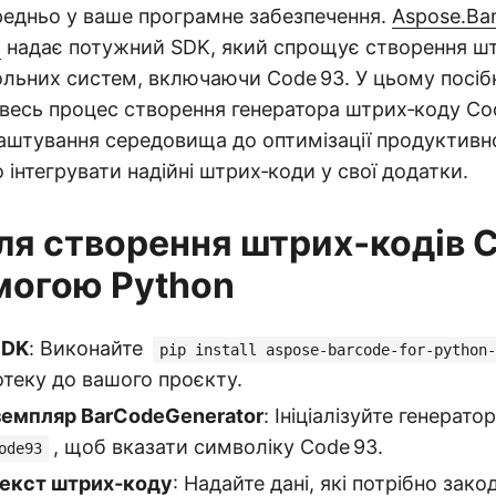
едньо у ваше програмне забезпечення.
Aspose.Ba
T
надає потужний SDK, який спрощує створення шт
льних систем, включаючи Code 93. У цьому посіб
весь процес створення генератора штрих‑коду Co
лаштування середовища до оптимізації продуктивн
 інтегрувати надійні штрих‑коди у свої додатки.
ля створення штрих‑кодів 
могою Python
SDK
: Виконайте
pip install aspose-barcode-for-python-
отеку до вашого проєкту.
земпляр BarCodeGenerator
: Ініціалізуйте генератор
, щоб вказати символіку Code 93.
ode93
текст штрих‑коду
: Надайте дані, які потрібно зако