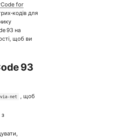
rCode for
рих‑кодів для
нику
de 93 на
ості, щоб ви
Code 93
, щоб
via-net
 з
дувати,