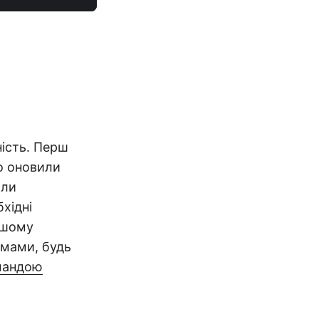
ість. Перш
о оновили
али
хідні
ашому
емами, будь
мандою