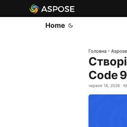
Home
Головна
»
Aspose
Створі
Code 9
червня 18, 2026
· M