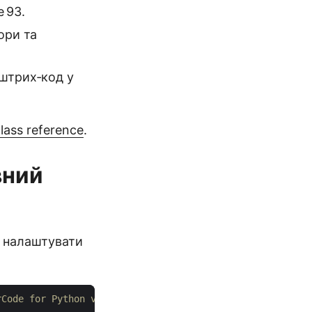
 93.
ори та
 штрих‑код у
lass reference
.
вний
, налаштувати
rCode for Python via .NET