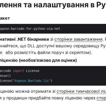
лення та налаштування в P
пакет
нативні .NET бінарники
зі
сторінки завантаження
.
конайтеся, що DLL доступні вашому середовищу Py
або розмістіть файли поруч зі скриптом).
H
іцензію (необов’язково для оцінки)
arcode 
import
icense(
"Aspose.BarCode.lic"
іцензію можна отримати зі
сторінки тимчасової ліц
я у продакшн придбайте повну ліцензію через
стор