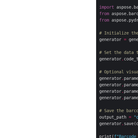
import
 aspose.b
from
 aspose.bar
from
 aspose.pyd
# Initialize th
generator 
=
 gen
# Set the data 
generator
.
code_
# Optional visu
generator
.
param
generator
.
param
generator
.
param
generator
.
param
# Save the barc
output_path 
=
"
generator
.
save(
print(
f
"Barcode