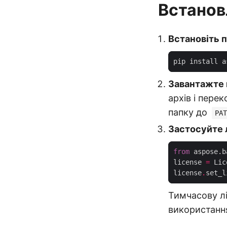
Встанов
Встановіть 
Завантажте 
архів і пере
папку до
PAT
Застосуйте л
from
 aspose.b
license 
=
license
.
set_l
Тимчасову л
використанн