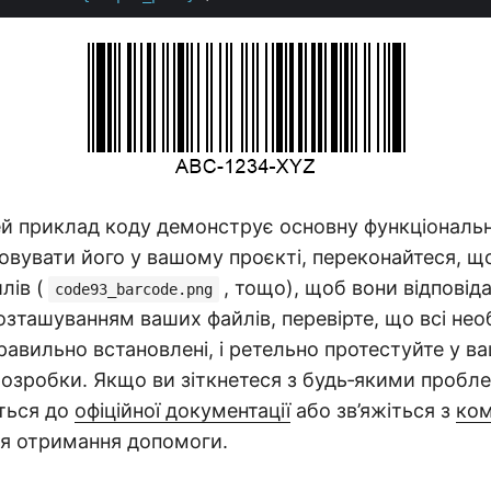
й приклад коду демонструє основну функціональн
овувати його у вашому проєкті, переконайтеся, щ
лів (
, тощо), щоб вони відповід
code93_barcode.png
зташуванням ваших файлів, перевірте, що всі необ
равильно встановлені, і ретельно протестуйте у в
озробки. Якщо ви зіткнетеся з будь‑якими пробл
іться до
офіційної документації
або зв’яжіться з
ко
я отримання допомоги.