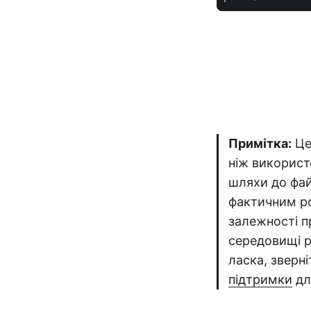
Примітка:
Це
ніж використ
шляхи до фай
фактичним ро
залежності п
середовищі р
ласка, зверн
підтримки
дл