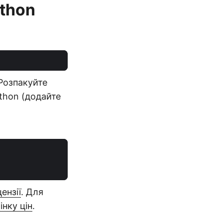
ython
 Розпакуйте
thon (додайте
ензії
. Для
інку цін
.