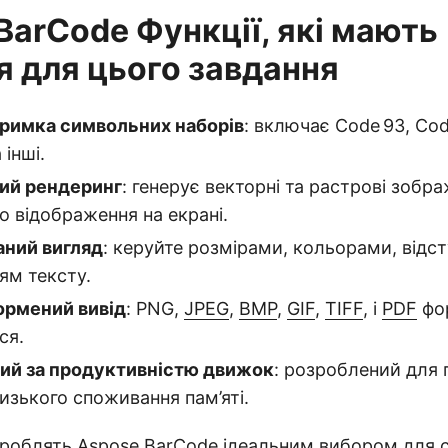
BarCode Функції, які мають
я для цього завдання
римка символьних наборів
: включає Code 93, Cod
 інші.
ий рендеринг
: генерує векторні та растрові зобр
о відображення на екрані.
ний вигляд
: керуйте розмірами, кольорами, відс
ям тексту.
рмений вивід
: PNG,
JPEG
,
BMP
,
GIF
,
TIFF
, і
PDF
фо
ся.
ий за продуктивністю движок
: розроблений для 
изького споживання пам’яті.
 роблять Aspose.BarCode ідеальним вибором для 