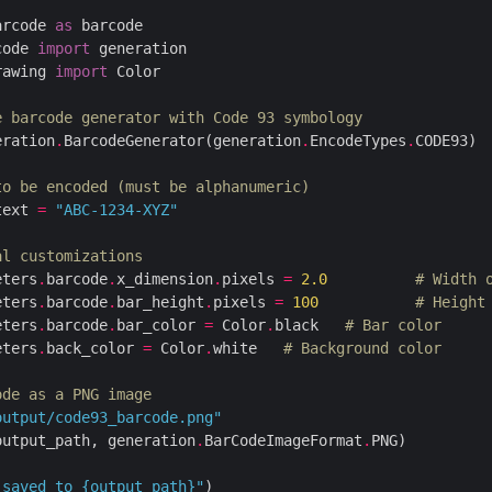
arcode 
as
code 
import
rawing 
import
e barcode generator with Code 93 symbology
eration
.
BarcodeGenerator(generation
.
EncodeTypes
.
to be encoded (must be alphanumeric)
text 
=
"ABC-1234-XYZ"
al customizations
eters
.
barcode
.
x_dimension
.
pixels 
=
2.0
# Width 
eters
.
barcode
.
bar_height
.
pixels 
=
100
# Height
eters
.
barcode
.
bar_color 
=
 Color
.
black   
# Bar color
eters
.
back_color 
=
 Color
.
white   
# Background color
ode as a PNG image
output/code93_barcode.png"
output_path, generation
.
BarCodeImageFormat
.
 saved to 
{
output_path
}
"