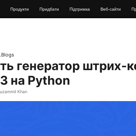
Продукти
Придбати
Підтримка
Веб‑сайти
П
.Blogs
ть генератор штрих‑к
3 на Python
uzammil Khan