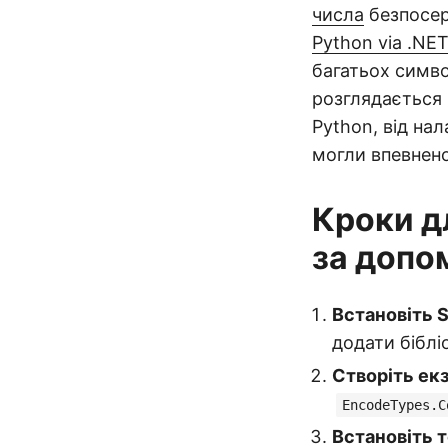
числа
безпосер
Python via .NE
багатьох симво
розглядається 
Python, від на
могли впевнено
Кроки д
за допо
Встановіть 
додати біблі
Створіть ек
EncodeTypes.C
Встановіть 