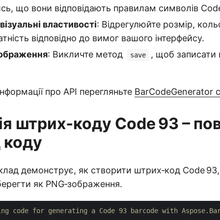
сь, що вони відповідають правилам символів Code
візуальні властивості
: Відрегулюйте розмір, коль
атність відповідно до вимог вашого інтерфейсу.
зображення
: Викличте метод
, щоб записати
save
інформації про API перегляньте
BarCodeGenerator c
ія штрих‑коду Code 93 – по
 коду
клад демонструє, як створити штрих‑код Code 93
зберегти як PNG‑зображення.
ing code for generating a Code 93 barcode with Aspose.Ba