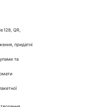
e 128, QR,
аження, придатні
тупами та
рмати
пакетної
створення