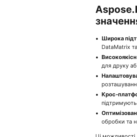
Aspose.
значенн
Широка підт
DataMatrix та
Високоякісн
для друку аб
Налаштовува
розташуванн
Крос‑платфо
підтримують
Оптимізован
обробки та н
Ці можливості