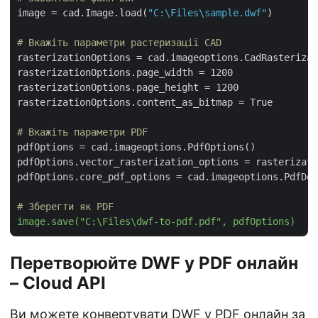
image = cad.Image.load(
"C:\Files\sample.dwf"
)

# Вкажіть параметри растеризації CAD
rasterizationOptions = cad.imageoptions.CadRasterizat
rasterizationOptions.page_width = 1200

rasterizationOptions.page_height = 1200

rasterizationOptions.content_as_bitmap = True

# Вкажіть параметри PDF
pdfOptions = cad.imageoptions.PdfOptions()

pdfOptions.vector_rasterization_options = rasterizati
pdfOptions.core_pdf_options = cad.imageoptions.PdfDoc
# Зберегти як PDF
image.save("C:\Files\dwf-to-pdf.pdf", pdfOptions)
Перетворюйте DWF у PDF онлайн
– Cloud API
Ви можете конвертувати DWF у PDF онлайн за