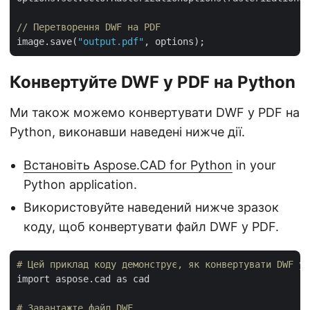
// Перетворення DWF на PDF
image.save(
"output.pdf"
Конвертуйте DWF у PDF на Python
Ми також можемо конвертувати DWF у PDF на
Python, виконавши наведені нижче дії.
Встановіть Aspose.CAD for Python
in your
Python application.
Використовуйте наведений нижче зразок
коду, щоб конвертувати файл DWF у PDF.
# Цей приклад коду демонструє, як конвертувати DWF у 
import aspose.cad as cad

# Завантажте файл DWF