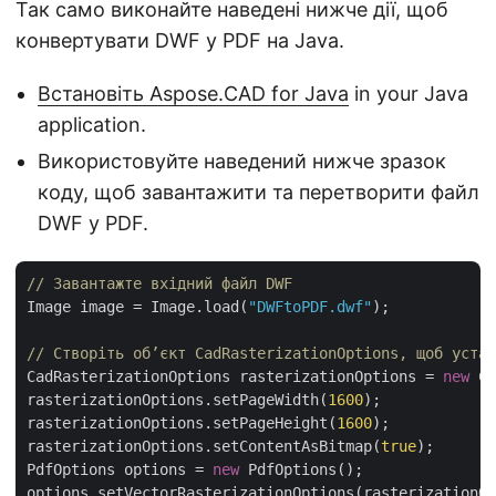
Так само виконайте наведені нижче дії, щоб
конвертувати DWF у PDF на Java.
Встановіть Aspose.CAD for Java
in your Java
application.
Використовуйте наведений нижче зразок
коду, щоб завантажити та перетворити файл
DWF у PDF.
// Завантажте вхідний файл DWF
Image image = Image.load(
"DWFtoPDF.dwf"
);

// Створіть об’єкт CadRasterizationOptions, щоб уста
CadRasterizationOptions rasterizationOptions = 
new
 Ca
rasterizationOptions.setPageWidth(
1600
);

rasterizationOptions.setPageHeight(
1600
);

rasterizationOptions.setContentAsBitmap(
true
);

PdfOptions options = 
new
 PdfOptions();

options.setVectorRasterizationOptions(rasterizationOp