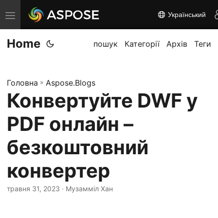
Український
П
е
Home
р
пошук
Категорії
Архів
Теги
е
м
Головна
»
Aspose.Blogs
к
Конвертуйте DWF у
н
у
PDF онлайн –
т
и
безкоштовний
н
конвертер
а
в
травня 31, 2023
· Музамміл Хан
і
г