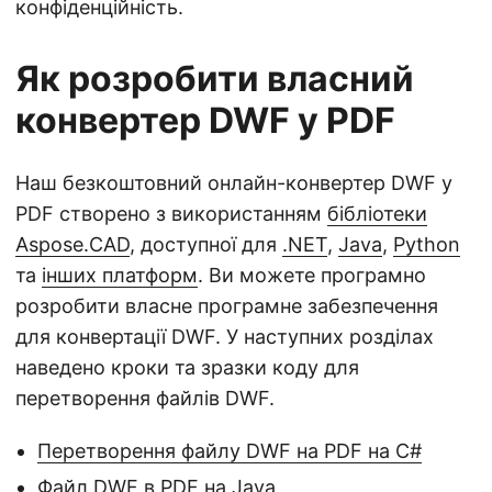
конфіденційність.
Як розробити власний
конвертер DWF у PDF
Наш безкоштовний онлайн-конвертер DWF у
PDF створено з використанням
бібліотеки
Aspose.CAD
, доступної для
.NET
,
Java
,
Python
та
інших платформ
. Ви можете програмно
розробити власне програмне забезпечення
для конвертації DWF. У наступних розділах
наведено кроки та зразки коду для
перетворення файлів DWF.
Перетворення файлу DWF на PDF на C#
Файл DWF в PDF на Java