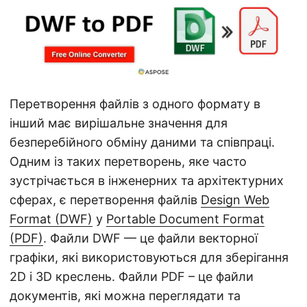
а
ц
і
ю
Перетворення файлів з одного формату в
інший має вирішальне значення для
безперебійного обміну даними та співпраці.
Одним із таких перетворень, яке часто
зустрічається в інженерних та архітектурних
сферах, є перетворення файлів
Design Web
Format (DWF)
у
Portable Document Format
(PDF)
. Файли DWF — це файли векторної
графіки, які використовуються для зберігання
2D і 3D креслень. Файли PDF – це файли
документів, які можна переглядати та