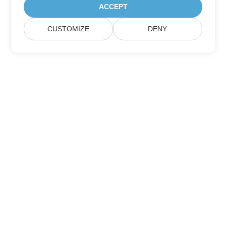
ACCEPT
CUSTOMIZE
DENY
Підписатися на оновлення продуктів
Aspose
Отримуйте щомісячні розсилки та пропозиції
безпосередньо у вашій поштовій скриньці.
Надіслати