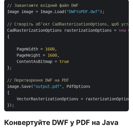
// Завантажте вхідний файл DWF
Image image = Image.Load(
"DWFtoPDF.dwf"
);

// Створіть об’єкт CadRasterizationOptions, щоб уста
CadRasterizationOptions rasterizationOptions = 
new
 Ca
{

    PageWidth = 
1600
,

    PageHeight = 
1600
,

    ContentAsBitmap = 
true
};

// Перетворення DWF на PDF
image.Save(
"output.pdf"
, PdfOptions

{

    VectorRasterizationOptions = rasterizationOptions

Конвертуйте DWF у PDF на Java