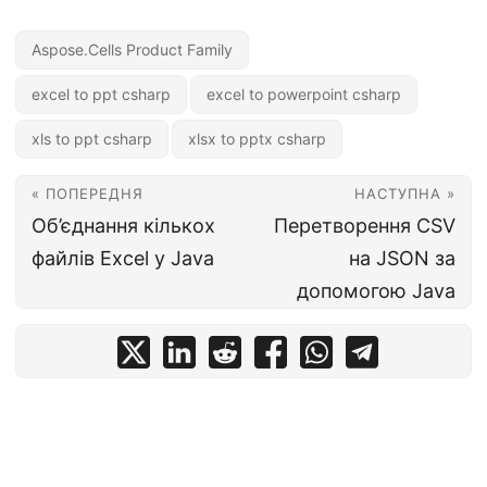
Aspose.Cells Product Family
excel to ppt csharp
excel to powerpoint csharp
xls to ppt csharp
xlsx to pptx csharp
« ПОПЕРЕДНЯ
НАСТУПНА »
Об’єднання кількох
Перетворення CSV
файлів Excel у Java
на JSON за
допомогою Java