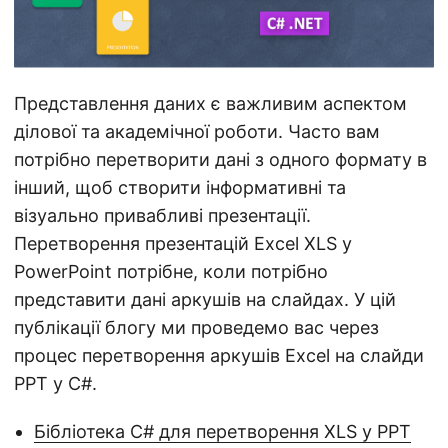
а
ц
і
ю
Представлення даних є важливим аспектом
ділової та академічної роботи. Часто вам
потрібно перетворити дані з одного формату в
інший, щоб створити інформативні та
візуально привабливі презентації.
Перетворення презентацій Excel XLS у
PowerPoint потрібне, коли потрібно
представити дані аркушів на слайдах. У цій
публікації блогу ми проведемо вас через
процес перетворення аркушів Excel на слайди
PPT у C#.
Бібліотека C# для перетворення XLS у PPT