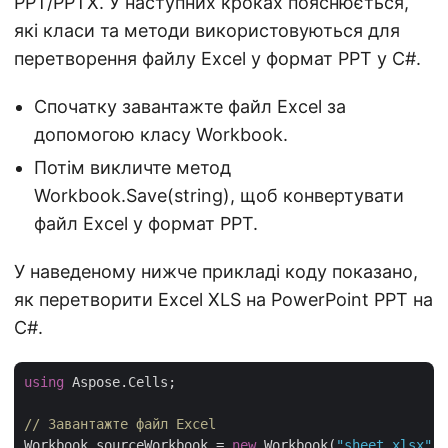
PPT/PPTX. У наступних кроках пояснюється,
які класи та методи використовуються для
перетворення файлу Excel у формат PPT у C#.
Спочатку завантажте файл Excel за
допомогою класу Workbook.
Потім викличте метод
Workbook.Save(string), щоб конвертувати
файл Excel у формат PPT.
У наведеному нижче прикладі коду показано,
як перетворити Excel XLS на PowerPoint PPT на
C#.
using
 Aspose.Cells;

// Завантажте файл Excel
Workbook sourceWorkbook = 
new
 Workbook(
"sheet.xlsx"
);
