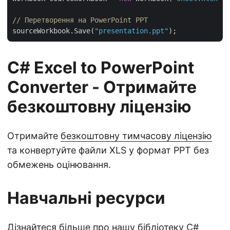
// Перетворення на PowerPoint PPT
sourceWorkbook.Save(
"presentation.ppt"
C# Excel to PowerPoint
Converter - Отримайте
безкоштовну ліцензію
Отримайте
безкоштовну тимчасову ліцензію
та конвертуйте файли XLS у формат PPT без
обмежень оцінювання.
Навчальні ресурси
Дізнайтеся більше про нашу бібліотеку C#