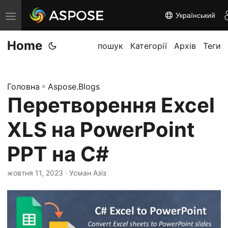
Український
П
е
Home
р
пошук
Категорії
Архів
Теги
е
м
Головна
»
Aspose.Blogs
к
Перетворення Excel
н
у
XLS на PowerPoint
т
и
PPT на C#
н
жовтня 11, 2023
· Усман Азіз
а
в
і
г