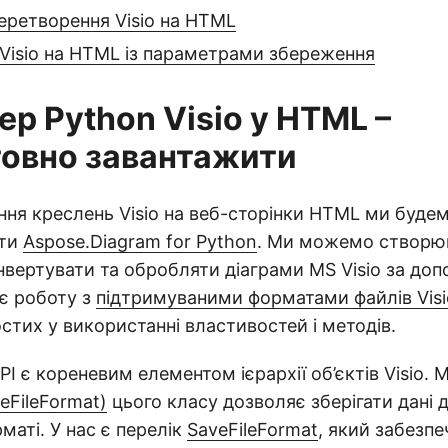
еретворення Visio на HTML
Visio на HTML із параметрами збереження
р Python Visio у HTML –
овно завантажити
ня креслень Visio на веб-сторінки HTML ми буде
ати
Aspose.Diagram for Python
. Ми можемо створю
нвертувати та обробляти діаграми MS Visio за доп
є роботу з
підтримуваними форматами файлів Visi
тих у використанні властивостей і методів.
PI є кореневим елементом ієрархії об’єктів Visio. 
veFileFormat)
цього класу дозволяє зберігати дані 
маті. У нас є перелік
SaveFileFormat
, який забезпе