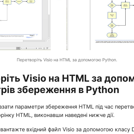
Перетворіть Visio на HTML за допомогою Python.
ріть Visio на HTML за допо
рів збереження в Python
зати параметри збереження HTML під час перетв
торінку HTML, виконавши наведені нижче дії.
вантажте вхідний файл Visio за допомогою класу 