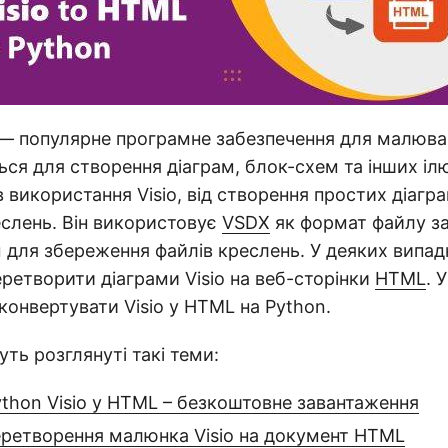
— популярне програмне забезпечення для малюван
ся для створення діаграм, блок-схем та інших ілю
ів використання Visio, від створення простих діагр
слень. Він використовує
VSDX
як формат файлу з
 для збереження файлів креслень. У деяких випа
ретворити діаграми Visio на веб-сторінки
HTML
. 
 конвертувати Visio у HTML на Python.
дуть розглянуті такі теми:
thon Visio у HTML – безкоштовне завантаження
еретворення малюнка Visio на документ HTML