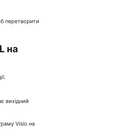
об перетворити
L на
ії.
ає вихідний
раму Visio на