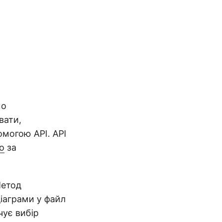
мо
вати,
омогою API. API
o
за
Метод
діаграми у файл
чує вибір