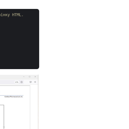
рінку HTML.