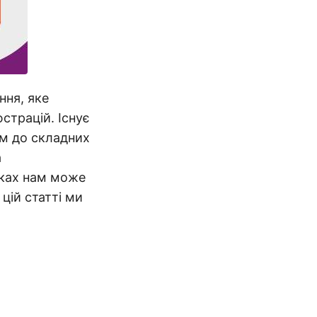
ня, яке
страцій. Існує
ам до складних
а
дках нам може
У цій статті ми