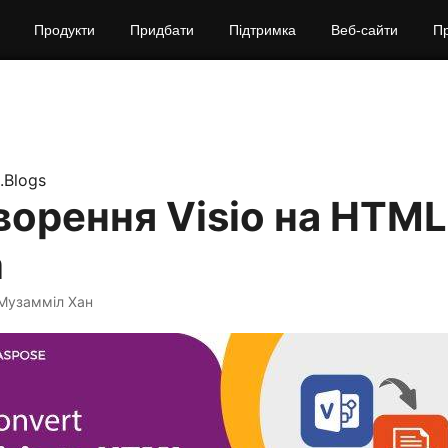
Продукти
Придбати
Підтримка
Веб‑сайти
П
.Blogs
орення Visio на HTML
n
Музамміл Хан