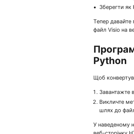
Зберегти як
Тепер давайте 
файл Visio на 
Програм
Python
Щоб конвертува
Завантажте в
Викличте мет
шлях до файл
У наведеному н
веб-сторінку 