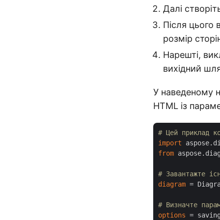
Далі створі
Після цього 
розмір сторі
Нарешті, вик
вихідний шл
У наведеному н
HTML із парам
# Цей приклад к
import
from
 aspose.diag
# Завантажте іс
diagram
 = Diagr
# Визначте пара
options
 = saving