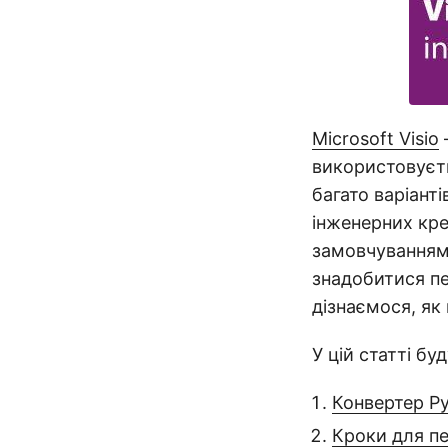
Microsoft Visio
використовуєть
багато варіант
інженерних кре
замовчуванням
знадобитися пе
дізнаємося, як
У цій статті бу
Конвертер Py
Кроки для п