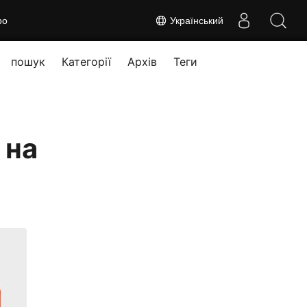
ро
Український
пошук
Категорії
Архів
Теги
 на