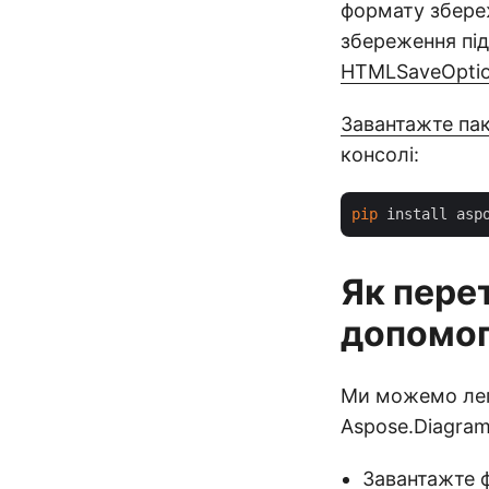
формату збере
збереження під
HTMLSaveOpti
Завантажте па
консолі:
pip
Як пере
допомог
Ми можемо лег
Aspose.Diagram
Завантажте ф