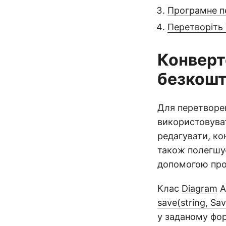
Програмне п
Перетворіть 
Конверте
безкошт
Для перетворен
використовув
редагувати, ко
також полегшу
допомогою прос
Клас
Diagram
A
save(string, Sa
у заданому фор