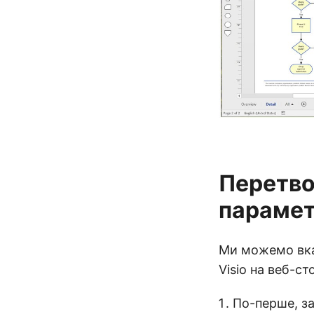
Перетво
парамет
Ми можемо вка
Visio на веб-с
По-перше, за