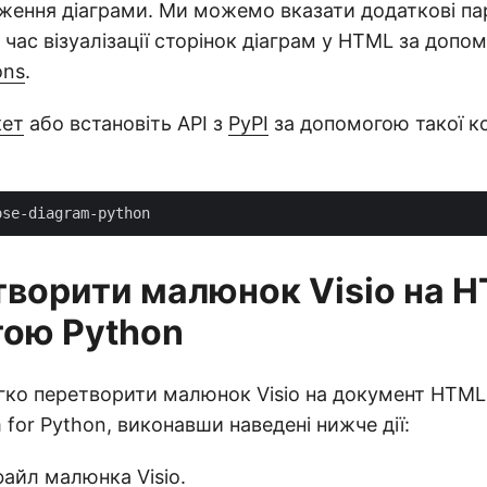
ження діаграми. Ми можемо вказати додаткові п
 час візуалізації сторінок діаграм у HTML за допо
ons
.
кет
або встановіть API з
PyPI
за допомогою такої к
творити малюнок Visio на H
ою Python
ко перетворити малюнок Visio на документ HTML
 for Python, виконавши наведені нижче дії:
айл малюнка Visio.