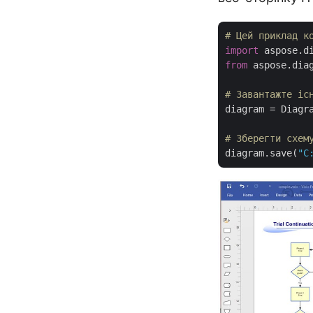
# Цей приклад к
import
from
 aspose.dia
# Завантажте іс
diagram = Diagr
# Зберегти схем
diagram.save(
"C