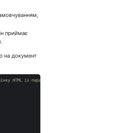
замовчуванням,
ін приймає
.
io на документ
рінку HTML із параметрами збереження.