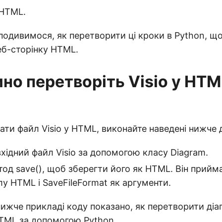
 HTML.
подивимося, як перетворити ці кроки в Python, щ
веб-сторінку HTML.
но перетворіть Visio у HTM
ти файл Visio у HTML, виконайте наведені нижче д
хідний файл Visio за допомогою класу Diagram.
од save(), щоб зберегти його як HTML. Він прийм
у HTML і SaveFileFormat як аргументи.
ижче прикладі коду показано, як перетворити діаг
HTML за допомогою Python.