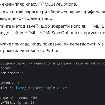
ть екземпляр класу HTMLSaveOptions.
вкажіть такі параметри збереження, як шрифт за 
нки, індекс сторінки тощо.
личте метод save(), щоб зберегти його як HTML. В
ях до файлу HTML і HTMLSaveOptions як аргументи
ижче прикладі коду показано, як перетворити Vis
етрами за допомогою Python.
оду демонструє, як перетворити діаграму Visio на веб-сто
ram import *

нуючий VSDX
am(
"C:\\Files\\Diagram\\sample.vsdx"
)

метри збереження HTML
.HTMLSaveOptions()
