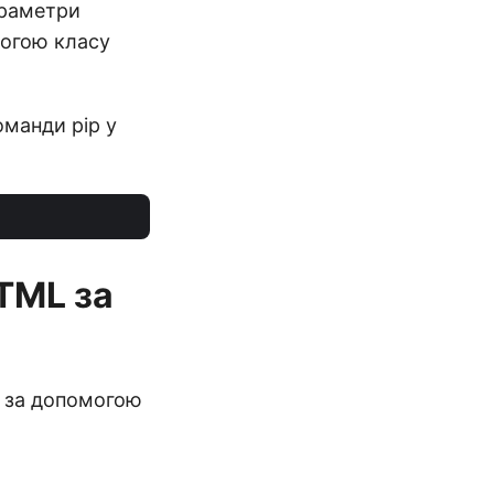
араметри
могою класу
оманди pip у
TML за
 за допомогою