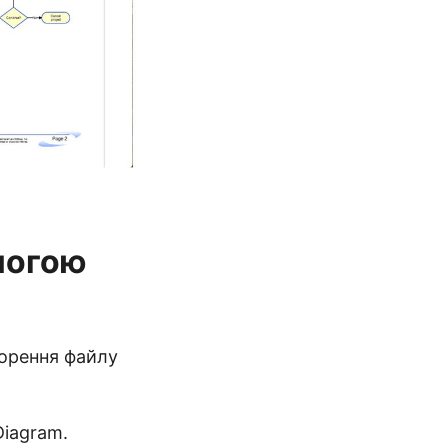
могою
орення файлу
Diagram.