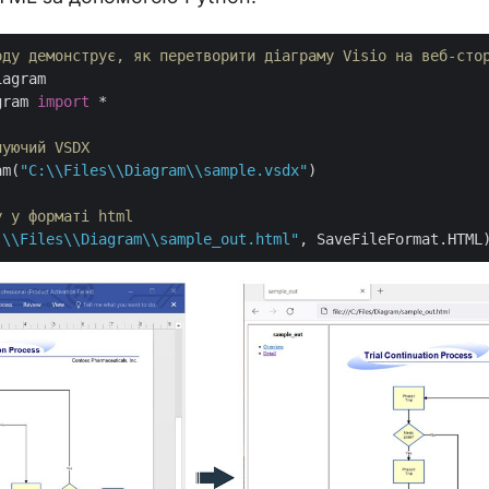
оду демонструє, як перетворити діаграму Visio на веб-сто
gram 
import
 *

нуючий VSDX
am(
"C:\\Files\\Diagram\\sample.vsdx"
)

у у форматі html
:\\Files\\Diagram\\sample_out.html"