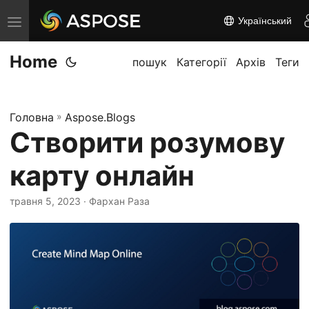
Український
П
е
Home
р
пошук
Категорії
Архів
Теги
е
м
Головна
»
Aspose.Blogs
к
Створити розумову
н
у
карту онлайн
т
и
травня 5, 2023
· Фархан Раза
н
а
в
і
г