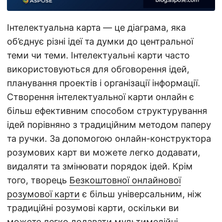
а
ц
Інтелектуальна карта — це діаграма, яка
і
об’єднує різні ідеї та думки до центральної
ю
теми чи теми. Інтелектуальні карти часто
використовуються для обговорення ідей,
планування проектів і організації інформації.
Створення інтелектуальної карти онлайн є
більш ефективним способом структурування
ідей порівняно з традиційним методом паперу
та ручки. За допомогою онлайн-конструктора
розумових карт ви можете легко додавати,
видаляти та змінювати порядок ідей. Крім
того, творець
Безкоштовної онлайнової
розумової карти
є більш універсальним, ніж
традиційні розумові карти, оскільки ви
можете легко додавати мультимедійні