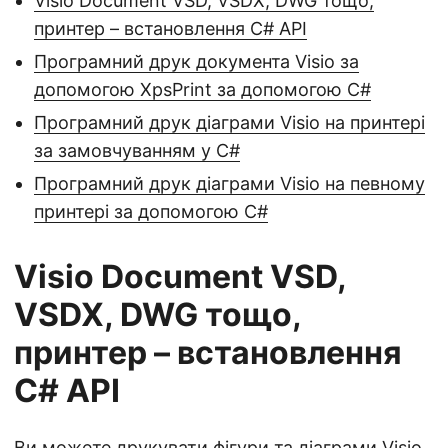
Visio Document VSD, VSDX, DWG тощо,
принтер – встановлення C# API
Програмний друк документа Visio за
допомогою XpsPrint за допомогою C#
Програмний друк діаграми Visio на принтері
за замовчуванням у C#
Програмний друк діаграми Visio на певному
принтері за допомогою C#
Visio Document VSD,
VSDX, DWG тощо,
принтер – встановлення
C# API
Ви можете друкувати фігури та діаграми Visio