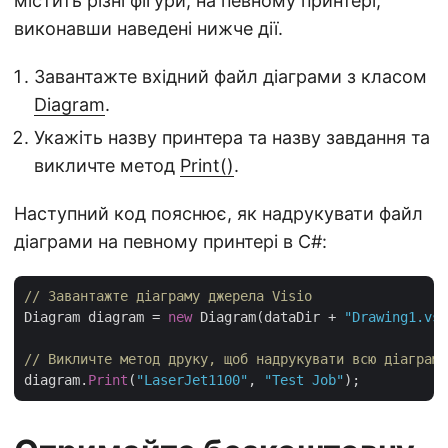
містить різні фігури, на певному принтері,
виконавши наведені нижче дії.
Завантажте вхідний файл діаграми з класом
Diagram
.
Укажіть назву принтера та назву завдання та
викличте метод
Print()
.
Наступний код пояснює, як надрукувати файл
діаграми на певному принтері в C#:
// Завантажте діаграму джерела Visio
Diagram diagram = 
new
 Diagram(dataDir + 
"Drawing1.vsd
// Викличте метод друку, щоб надрукувати всю діаграму
diagram.
Print
(
"LaserJet1100"
, 
"Test Job"