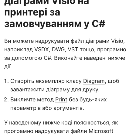
діаграми Visio на
принтері за
замовчуванням у C#
Ви можете надрукувати файл діаграми Visio,
наприклад VSDX, DWG, VST тощо, програмно
за допомогою C#. Виконайте наведені нижче
дії.
Створіть екземпляр класу
Diagram
, щоб
завантажити діаграму для друку.
Викличте метод
Print
без будь-яких
параметрів або аргументів.
У наведеному нижче коді пояснюється, як
програмно надрукувати файли Microsoft