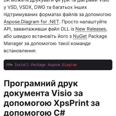
у VSD, VSDX, DWG та багатьох інших
підтримуваних форматах файлів за допомогою
Aspose.Diagram for .NET
. Просто налаштуйте
API, завантаживши файл DLL із
New Releases
,
або швидко встановіть його з
NuGet
Package
Manager за допомогою такої команди
встановлення:
PM
> 
Install-Package
Aspose
.Diagram
Програмний друк
документа Visio за
допомогою XpsPrint за
допомогою C#