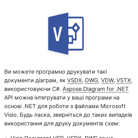
а
ц
і
ю
Ви можете програмно друкувати такі
документи діаграм, як
VSDX
,
DWG
,
VDW
,
VSTX
,
використовуючи C#.
Aspose.Diagram for .NET
API можна інтегрувати у ваші програми на
основі .NET для роботи з файлами Microsoft
Visio. Будь ласка, зверніться до таких випадків
використання для друку документів схем: