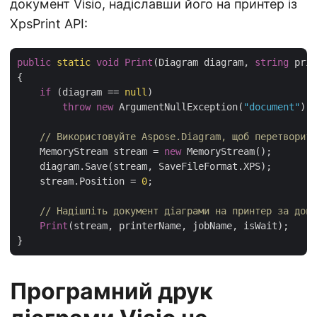
документ Visio, надіславши його на принтер із
XpsPrint API:
public
static
void
Print
(Diagram diagram, 
string
 prin
{

if
 (diagram == 
null
)

throw
new
 ArgumentNullException(
"document"
);

// Використовуйте Aspose.Diagram, щоб перетворити
    MemoryStream stream = 
new
 MemoryStream();

    diagram.Save(stream, SaveFileFormat.XPS);

    stream.Position = 
0
;

// Надішліть документ діаграми на принтер за допо
Print
(stream, printerName, jobName, isWait);

Програмний друк