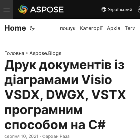
Український
П
е
Home
р
пошук
Категорії
Архів
Теги
е
м
Головна
»
Aspose.Blogs
к
Друк документів із
н
у
діаграмами Visio
т
и
VSDX, DWGX, VSTX
н
програмним
а
в
способом на C#
і
г
серпня 10, 2021
· Фархан Раза