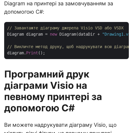
Diagram на принтері за замовчуванням за
допомогою C#:
// Завантажте діаграму джерела Visio VSD або VSDX
Diagram diagram = 
new
 Diagram(dataDir + 
"Drawing1.vsd
// Викличте метод друку, щоб надрукувати всю діаграму
diagram.
Print
Програмний друк
діаграми Visio на
певному принтері за
допомогою C#
Ви можете надрукувати діаграму Visio, що