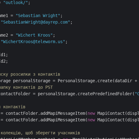
= 
"outlook/"
;

ame1 = 
"Sebastian Wright"
 
"SebastianWright@dayrep.com"
;

ame2 = 
"Wichert Kroos"
 
"WichertKroos@teleworm.us"
;

d2;

иску розсилки з контактів
orage personalStorage = PersonalStorage.create(dataDir +
папку контактів до PST
contactFolder = personalStorage.createPredefinedFolder(
"
я контактів
 = contactFolder.addMapiMessageItem(
new
 MapiContact(displ
 = contactFolder.addMapiMessageItem(
new
 MapiContact(displ
 колекцію, щоб зберегти учасників