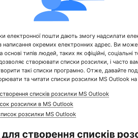
ки електронної пошти дають змогу надсилати еле
ез написання окремих електронних адрес. Ви може
а основі типів людей, таких як офіційні, соціальні
озволяє створювати списки розсилки, і часто в
ворити такі списки програмно. Отже, давайте по
рювати та читати списки розсилки MS Outlook на 
 створення списків розсилки MS Outlook
сок розсилки в MS Outlook
список розсилки MS Outlook
I для створення списків ро