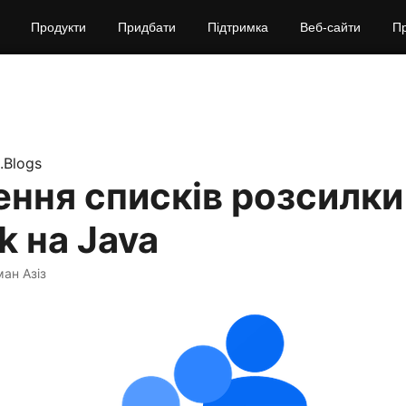
Продукти
Придбати
Підтримка
Веб‑сайти
П
.Blogs
ння списків розсилк
k на Java
ман Азіз