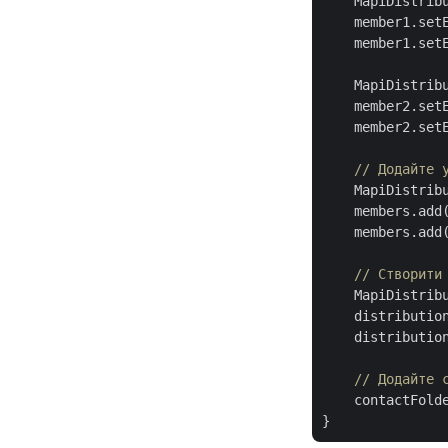
    MapiDistrib
    member1.set
    member1.set
    MapiDistrib
    member2.set
    member2.set
// Додайте 
    MapiDistrib
    members.add(
    members.add(
// Створити
    MapiDistrib
    distributio
    distributio
// Додайте 
    contactFolde