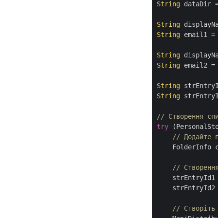
String
 dataDir 
String
 displayN
String
 email1 =
String
 displayN
String
 email2 =
String
String
 strEntryI
// Створення сп
try
 (PersonalSt
// Додайте 
    FolderInfo 
// Створенн
    strEntryId1
    strEntryId2
// Створіть