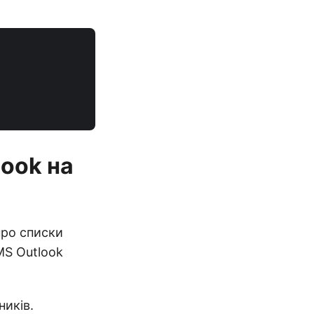
look на
про списки
MS Outlook
ників.