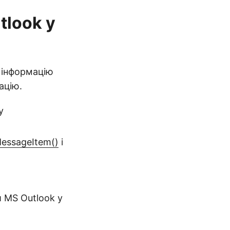
tlook у
 інформацію
ацію.
у
essageItem()
і
 MS Outlook у