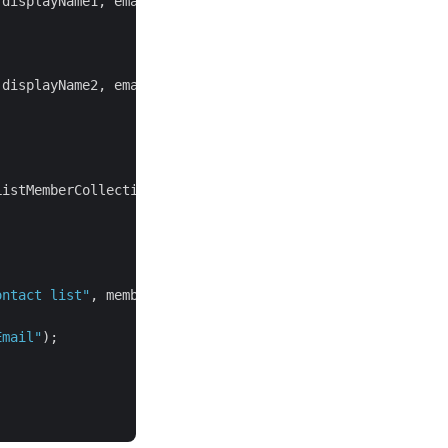
displayName1, email1);

displayName2, email2);

istMemberCollection();

ontact list"
, members);

Email"
);
