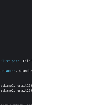
 
"list.pst"
, FileFormatVersion.Unicode)) {

Contacts"
, StandardIpmFolder.Contacts);

ayName1, email1));

ayName2, email2));
