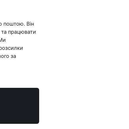
ю поштою. Він
 та працювати
 Ми
 розсилки
ого за