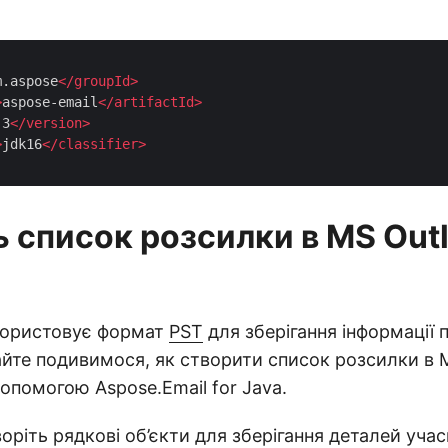
m.aspose
</
groupId
>
>
aspose-email
</
artifactId
>
.3
</
version
>
>
jdk16
</
classifier
>
ь список розсилки в MS Out
користовує формат
PST
для зберігання інформації 
йте подивимося, як створити список розсилки в 
опомогою Aspose.Email for Java.
оріть рядкові об’єкти для зберігання деталей учас