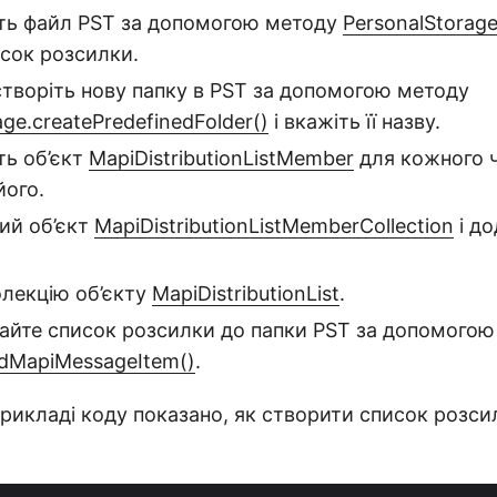
іть файл PST за допомогою методу
PersonalStorage
сок розсилки.
створіть нову папку в PST за допомогою методу
age.createPredefinedFolder()
і вкажіть її назву.
ть об’єкт
MapiDistributionListMember
для кожного ч
його.
ий об’єкт
MapiDistributionListMemberCollection
і до
олекцію об’єкту
MapiDistributionList
.
дайте список розсилки до папки PST за допомогою
ddMapiMessageItem()
.
рикладі коду показано, як створити список розси