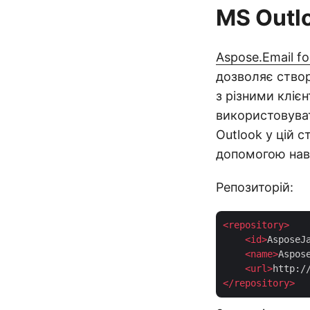
MS Outl
Aspose.Email fo
дозволяє створ
з різними кліє
використовуват
Outlook у цій 
допомогою нав
Репозиторій:
<
repository
>
<
id
>
AsposeJ
<
name
>
Aspos
<
url
>
http:/
</
repository
>