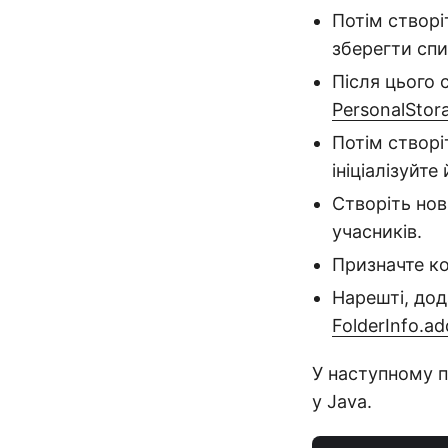
Потім створ
зберегти спи
Після цього 
PersonalStor
Потім створі
ініціалізуйте 
Створіть нов
учасників.
Призначте к
Нарешті, до
FolderInfo.a
У наступному п
у Java.