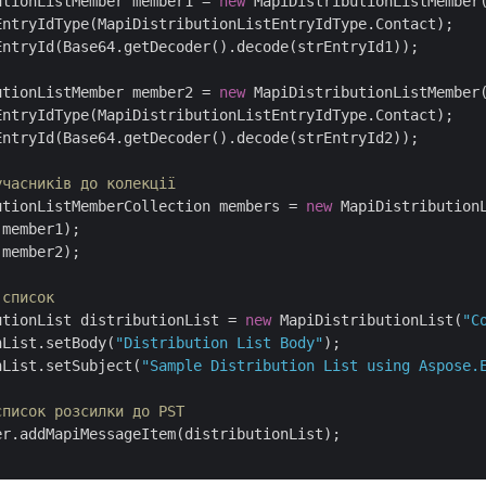
utionListMember member1 = 
new
 MapiDistributionListMember(
EntryIdType(MapiDistributionListEntryIdType.Contact);

EntryId(Base64.getDecoder().decode(strEntryId1));

utionListMember member2 = 
new
 MapiDistributionListMember(
EntryIdType(MapiDistributionListEntryIdType.Contact);

EntryId(Base64.getDecoder().decode(strEntryId2));

учасників до колекції
utionListMemberCollection members = 
new
 MapiDistributionL
member1);

member2);

 список
utionList distributionList = 
new
 MapiDistributionList(
"C
nList.setBody(
"Distribution List Body"
);

nList.setSubject(
"Sample Distribution List using Aspose.
список розсилки до PST
r.addMapiMessageItem(distributionList);
