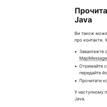
Прочита
Java
Ви також может
про контакти. 
Завантажте 
MapiMessage.
Отримайте с
передайте й
Прочитати кон
У наступному п
Java.