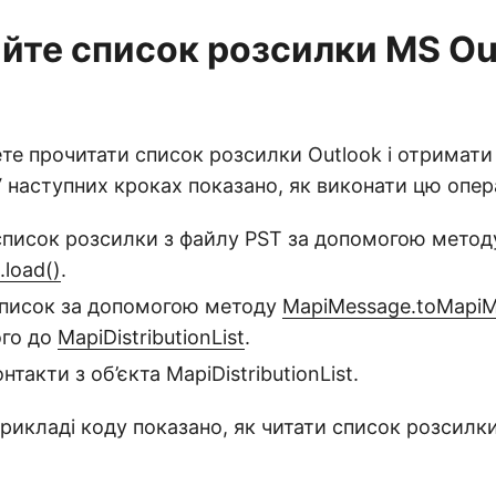
йте список розсилки MS Ou
е прочитати список розсилки Outlook і отримати
У наступних кроках показано, як виконати цю опер
список розсилки з файлу PST за допомогою метод
load()
.
писок за допомогою методу
MapiMessage.toMapiM
ого до
MapiDistributionList
.
такти з об’єкта MapiDistributionList.
рикладі коду показано, як читати список розсилки