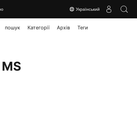
ро
Український
пошук
Категорії
Архів
Теги
и MS