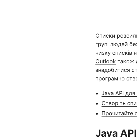
Списки розсил
групі людей б
низку списків н
Outlook
також д
знадобитися ст
програмно ство
Java API для
Створіть спи
Прочитайте 
Java AP