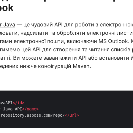
ook
r Java
— це чудовий API для роботи з електронно
ювати, надсилати та обробляти електронні листи
нтами електронної пошти, включаючи MS Outlook.
имемо цей API для створення та читання списків
статті. Ви можете
завантажити
API або встановити й
едених нижче конфігурацій Maven.
avaAPI
</
id
>
e Java API
</
name
>
/repository.aspose.com/repo/
</
url
>