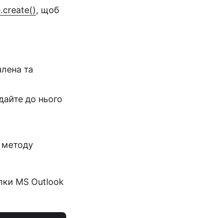
.create()
, щоб
лена та
дайте до нього
 методу
лки MS Outlook