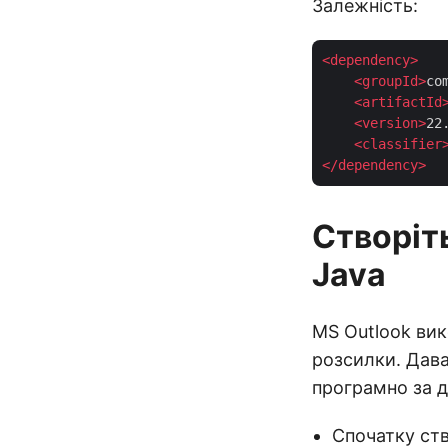
Залежність:
<
dependency
>
<
groupId
>
co
<
artifactId
<
version
>
22
<
classifier
</
dependency
>
Створіт
Java
MS Outlook ви
розсилки. Дава
програмно за д
Спочатку ств