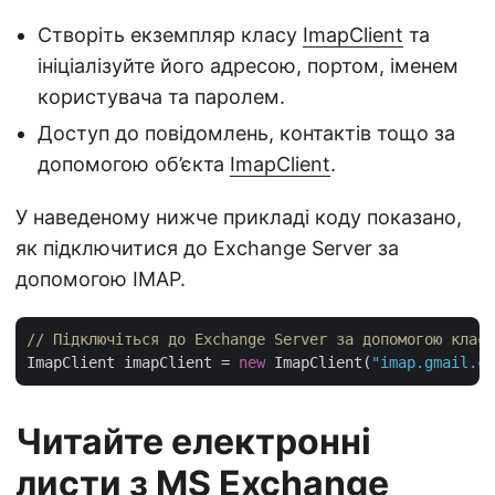
Створіть екземпляр класу
ImapClient
та
ініціалізуйте його адресою, портом, іменем
користувача та паролем.
Доступ до повідомлень, контактів тощо за
допомогою об’єкта
ImapClient
.
У наведеному нижче прикладі коду показано,
як підключитися до Exchange Server за
допомогою IMAP.
// Підключіться до Exchange Server за допомогою класу
ImapClient imapClient = 
new
 ImapClient(
"imap.gmail.co
Читайте електронні
листи з MS Exchange