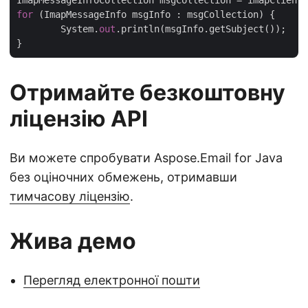
for
 (ImapMessageInfo msgInfo : msgCollection) {

	System.
out
.println(msgInfo.getSubject());

Отримайте безкоштовну
ліцензію API
Ви можете спробувати Aspose.Email for Java
без оціночних обмежень, отримавши
тимчасову ліцензію
.
Жива демо
Перегляд електронної пошти