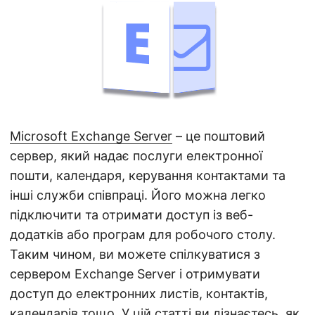
а
ц
і
ю
Microsoft Exchange Server
– це поштовий
сервер, який надає послуги електронної
пошти, календаря, керування контактами та
інші служби співпраці. Його можна легко
підключити та отримати доступ із веб-
додатків або програм для робочого столу.
Таким чином, ви можете спілкуватися з
сервером Exchange Server і отримувати
доступ до електронних листів, контактів,
календарів тощо. У цій статті ви дізнаєтесь, як