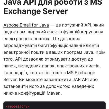
Java API для роботи з MS
Exchange Server
Aspose.Email for Java
— це потужний API, який
надає вам широкий спектр функцій керування
електронною поштою. Це дозволяє
впроваджувати багатофункціональні клієнти
електронної пошти з ваших програм Java. Крім
того, API дозволяє отримувати доступ до
папок, вкладених папок, електронних листів,
календарів, контактів тощо з MS Exchange
Server. Ви можете
завантажити
JAR API або
встановити його за допомогою наведених
нижче конфігурацій Maven.
<
repository
>