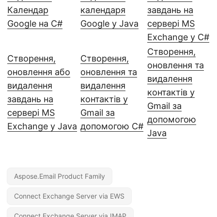
Календар
календаря
завдань на
Google на C#
Google у Java
сервері MS
Exchange у C#
Створення,
Створення,
Створення,
оновлення та
оновлення або
оновлення та
видалення
видалення
видалення
контактів у
завдань на
контактів у
Gmail за
сервері MS
Gmail за
допомогою
Exchange у Java
допомогою C#
Java
Aspose.Email Product Family
Connect Exchange Server via EWS
Connect Exchange Server via IMAP