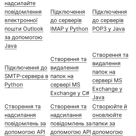
надсилайте
повідомлення
Підключення
Підключення
електронної
до серверів
до серверів
пошти Outlook
IMAP у Python
POP3 у Java
за допомогою
Java
Створення та
Створення та
видалення
Підключення до
видалення
папок на
SMTP-сервера в
папок на
сервері MS
Python
сервері MS
Exchange у
Exchange у C#
Java
Створення та
Створення та
Створюйте й
надсилання
надсилання
оновлюйте
повідомлень за
повідомлень за
папки за
допомогою API
допомогою API
допомогою