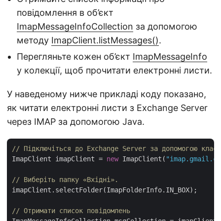
повідомлення в об’єкт
ImapMessageInfoCollection
за допомогою
методу
ImapClient.listMessages()
.
Перегляньте кожен об’єкт
ImapMessageInfo
у колекції, щоб прочитати електронні листи.
У наведеному нижче прикладі коду показано,
як читати електронні листи з Exchange Server
через IMAP за допомогою Java.
// Підключіться до Exchange Server за допомогою класу
ImapClient imapClient = 
new
 ImapClient(
"imap.gmail.co
// Виберіть папку «Вхідні».
imapClient.selectFolder(ImapFolderInfo.IN_BOX);

// Отримати список повідомлень