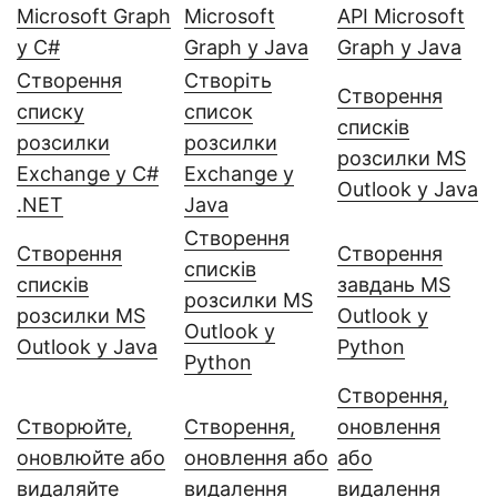
Microsoft Graph
Microsoft
API Microsoft
у C#
Graph у Java
Graph у Java
Створення
Створіть
Створення
списку
список
списків
розсилки
розсилки
розсилки MS
Exchange у C#
Exchange у
Outlook у Java
.NET
Java
Створення
Створення
Створення
списків
списків
завдань MS
розсилки MS
розсилки MS
Outlook у
Outlook у
Outlook у Java
Python
Python
Створення,
Створюйте,
Створення,
оновлення
оновлюйте або
оновлення або
або
видаляйте
видалення
видалення