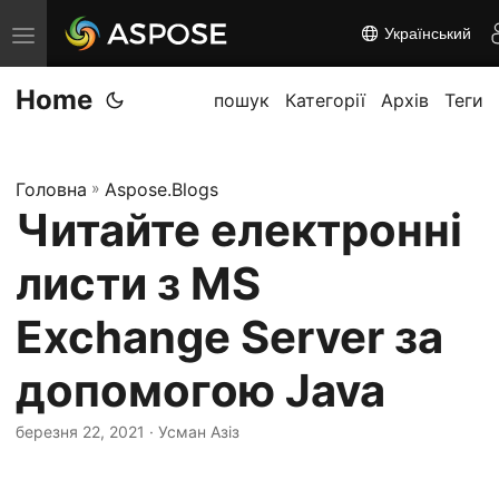
Український
П
е
Home
р
пошук
Категорії
Архів
Теги
е
м
Головна
»
Aspose.Blogs
к
Читайте електронні
н
у
листи з MS
т
и
Exchange Server за
н
допомогою Java
а
в
березня 22, 2021
· Усман Азіз
і
г