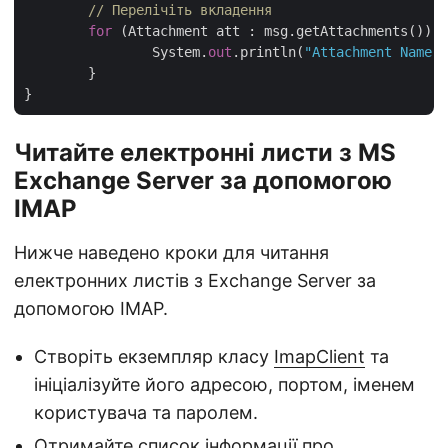
// Перелічіть вкладення
for
 (Attachment att : msg.getAttachments()) {

		System.
out
.println(
"Attachment Name: 
	}

Читайте електронні листи з MS
Exchange Server за допомогою
IMAP
Нижче наведено кроки для читання
електронних листів з Exchange Server за
допомогою IMAP.
Створіть екземпляр класу
ImapClient
та
ініціалізуйте його адресою, портом, іменем
користувача та паролем.
Отримайте список інформації про