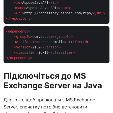
<
id
>
AsposeJavaAPI
</
id
>
<
name
>
Aspose Java API
</
name
>
<
url
>
http://repository.aspose.com/repo/
</
url
>
</
repository
>
<
dependency
>
<
groupId
>
com.aspose
</
groupId
>
<
artifactId
>
aspose-email
</
artifactId
>
<
version
>
21.2
</
version
>
<
classifier
>
jdk16
</
classifier
>
</
dependency
>
Підключіться до MS
Exchange Server на Java
Для того, щоб працювати з MS Exchange
Server, спочатку потрібно встановити