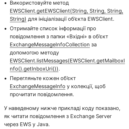
Використовуйте метод
EWSClient.getEWSClient(String, String, String,
String)
для ініціалізації об’єкта EWSClient.
Отримайте список інформації про
повідомлення з папки «Вхідні» в об’єкт
ExchangeMessageInfoCollection
за
допомогою методу
EWSClient.listMessages(EWSClient.getMailboxI
nfo().getInboxUri())
.
Перегляньте кожен об’єкт
ExchangeMessageInfo
у колекції, щоб
прочитати повідомлення.
У наведеному нижче прикладі коду показано,
як читати повідомлення з Exchange Server
через EWS у Java.