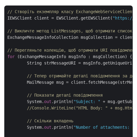
// Створіть екземпляр класу ExchangeWebServiceClient,
IEWSClient client = EWSClient.getEWSClient(
"https://o
// Викличте метод ListMessages, щоб отримати список 
ExchangeMessageInfoCollection msgCollection = client.
// Перегляньте колекцію, щоб отримати URI повідомленн
for
 (ExchangeMessageInfo msgInfo : msgCollection) {

	String strMessageURI = msgInfo.getUniqueUri();

// Тепер отримайте деталі повідомлення за доп
	MailMessage msg = client.fetchMessage(strMessageURI);

// Показати деталі повідомлення
	System.
out
.println(
"Subject: "
 + msg.getSubje
//Console.WriteLine("HTML Body: " + msg.HtmlB
// Скільки вкладень
	System.
out
.println(
"Number of attachments: "
 