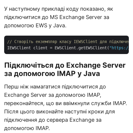
У наступному прикладі коду показано, як
підключитися до MS Exchange Server за
допомогою EWS у Java.
// Створіть екземпляр класу IEWSClient для підключенн
IEWSClient client = EWSClient.getEWSClient(
"https://e
Підключіться до Exchange Server
за допомогою IMAP у Java
Перш ніж намагатися підключитися до
Exchange Server за допомогою IMAP,
переконайтеся, що ви ввімкнули служби IMAP.
Після цього виконайте наступні кроки для
підключення до сервера Exchange за
допомогою IMAP.