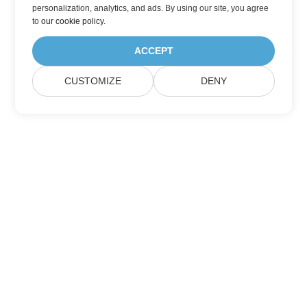
personalization, analytics, and ads. By using our site, you agree
to
our cookie policy
.
ACCEPT
CUSTOMIZE
DENY
Подписатися на оновлення продуктів
Aspose
Отримуйте щомісяні інформаційні бюлетені та пропозиції
прямо на вашу поштову скриньку.