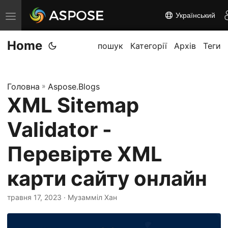
Український
П
е
Home
р
пошук
Категорії
Архів
Теги
е
м
Головна
»
Aspose.Blogs
к
XML Sitemap
н
у
Validator -
т
и
Перевірте XML
н
карти сайту онлайн
а
в
травня 17, 2023
· Музамміл Хан
і
г