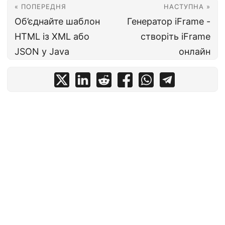
« ПОПЕРЕДНЯ
НАСТУПНА »
Об’єднайте шаблон
Генератор iFrame -
HTML із XML або
створіть iFrame
JSON у Java
онлайн