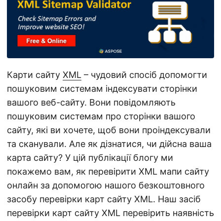
а
ц
і
ю
Карти сайту
XML
– чудовий спосіб допомогти
пошуковим системам індексувати сторінки
вашого веб-сайту. Вони повідомляють
пошуковим системам про сторінки вашого
сайту, які ви хочете, щоб вони проіндексували
та сканували. Але як дізнатися, чи дійсна ваша
карта сайту? У цій публікації блогу ми
покажемо вам, як перевірити XML мапи сайту
онлайн за допомогою нашого безкоштовного
засобу перевірки карт сайту XML. Наш засіб
перевірки карт сайту XML перевірить наявність