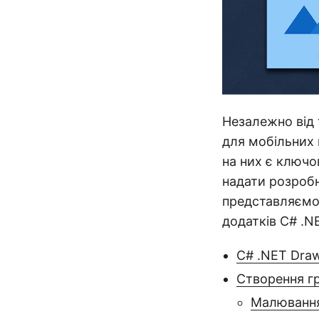
Незалежно від 
для мобільних 
на них є ключо
надати розробн
представляєм
додатків C# .N
C# .NET Draw
Створення гр
Малювання