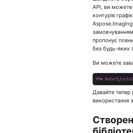
API, ви можете
контурів графі
Aspose.Imagin
замовчуванням,
пропонує повни
без будь-яких 
Ви можете зава
PM
> 
NuGet
\
Insta
Давайте тепер р
використання з
Створен
бібліот