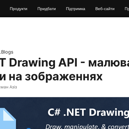
Продукти
Придбати
Підтримка
Веб‑сайти
П
.Blogs
T Drawing API - малюв
и на зображеннях
сман Азіз