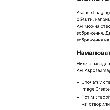
Aspose.Imagin
об’єкти, наприк
API можна ство
зображення. Да
зображення на
Намалюват
Нижче наведен
API Aspose.Ima
Спочатку ст
Image.Create(
Потім створі
ми створили