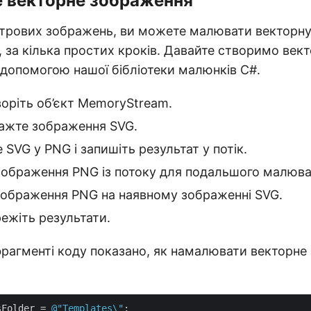
 векторне зображення
трових зображень, ви можете малювати векторну 
 за кілька простих кроків. Давайте створимо век
допомогою нашої бібліотеки малюнків C#.
оріть об’єкт MemoryStream.
тажте зображення SVG.
 SVG у PNG і запишіть результат у потік.
зображення PNG із потоку для подальшого малюва
ображення PNG на наявному зображенні SVG.
ежіть результати.
рагменті коду показано, як намалювати векторне
sFolder = 
@"Templates\"