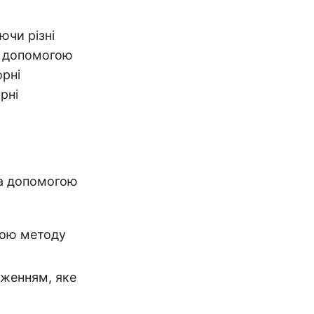
ючи різні
За допомогою
орні
рні
за допомогою
гою методу
раженням, яке