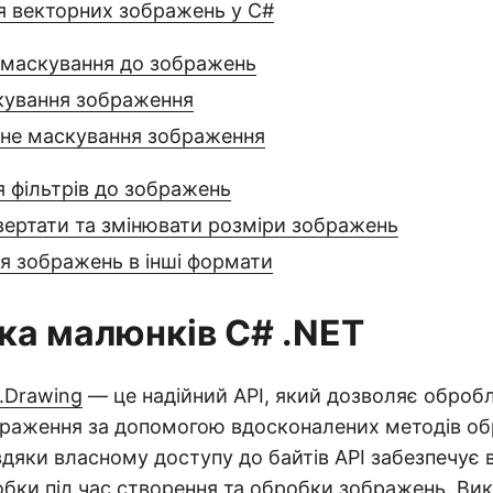
 векторних зображень у C#
 маскування до зображень
кування зображення
не маскування зображення
 фільтрів до зображень
вертати та змінювати розміри зображень
я зображень в інші формати
ека малюнків C# .NET
.Drawing
— це надійний API, який дозволяє оброб
ображення за допомогою вдосконалених методів о
дяки власному доступу до байтів API забезпечує 
обки під час створення та обробки зображень. В