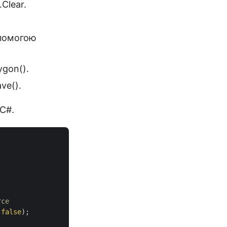
Clear.
опомогою
ygon().
ve().
C#.
rce 
 
false
);
