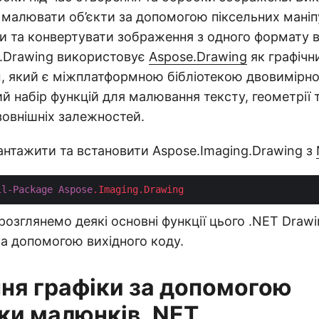
 малювати об’єкти за допомогою піксельних маніпу
ки та конвертувати зображення з одного формату в
g.Drawing використовує
Aspose.Drawing
як графічн
 який є міжплатформною бібліотекою двовимірної
й набір функцій для малювання тексту, геометрії
зовнішніх залежностей.
нтажити та встановити Aspose.Imaging.Drawing з
ll-Package
Aspose
.Imaging
.Drawing
озглянемо деякі основні функції цього .NET Drawin
а допомогою вихідного коду.
ня графіки за допомогою
еки малюнків .NET