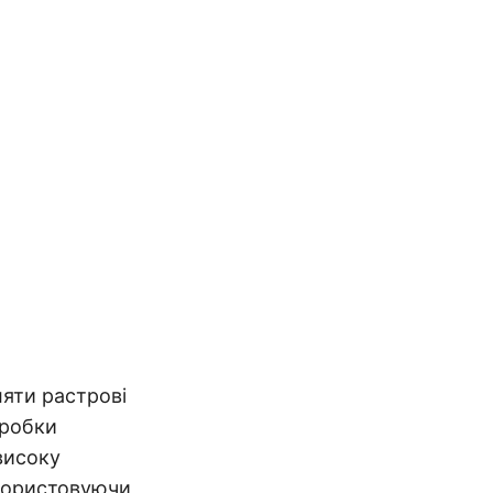
ляти растрові
бробки
високу
икористовуючи