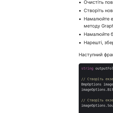
Очистіть пов
Створіть нов
Намалюйте ел
методу Graphi
Намалюйте ба
Нарешті, збе
Наступний фраг
string
 outputFo
// Створіть екз
BmpOptions imag
imageOptions.Bi
// Створіть екз
imageOptions.So