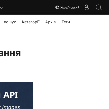
ро
Український
пошук
Категорії
Архів
Теги
ання