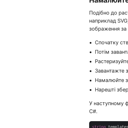
Намалюйте
Подібно до рас
наприклад SVG,
зображення за 
Спочатку ств
Потім заван
Растеризуйте
Завантажте 
Намалюйте з
Нарешті збер
У наступному ф
C#.
string
 template