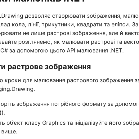
g.Drawing дозволяє створювати зображення, малю
лад кола, лінії, трикутники, квадрати та еліпси. 
рювати не лише растрові зображення, але й вект
вайте розглянемо, як малювати растрові та векто
 C# за допомогою цього API малювання .NET.
и растрове зображення
о кроки для малювання растрового зображення 
ging.Drawing.
воріть зображення потрібного формату за допомо
).
ть об’єкт класу Graphics та ініціалізуйте його зоб
 вище.