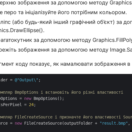
ерхню зображення за допомогою методу Graphics.
е перо та ініціалізуйте його потрібним кольором.
іпс (або будь-який інший графічний об’єкт) за д
cs.DrawEllipse().
гатокутник за допомогою методу Graphics.FillPol
режіть зображення за допомогою методу Image.Sa
мент коду показує, як намалювати зображення в 
lder = 
@"Output\"
;

емпляр BmpOptions і встановіть його різні властивості
eOptions = 
new
 BmpOptions();

tsPerPixel = 
24
;

емпляр FileCreateSource і призначте його властивості Sou
urce = 
new
 FileCreateSource(outputFolder + 
"result.bmp"
,