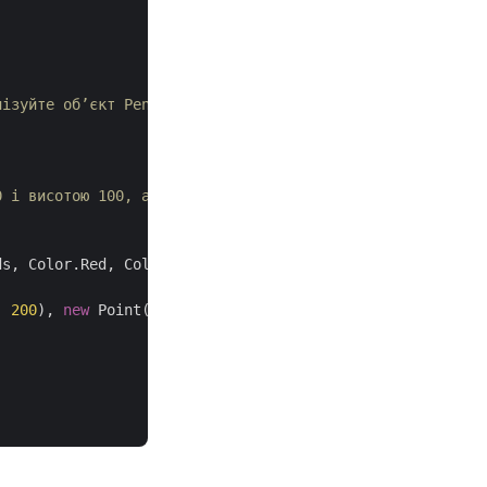
лізуйте об’єкт Pen синім кольором
0 і висотою 100, а також намалюйте багатокутник за допом
ds, Color.Red, Color.White, 
45f
))

, 
200
), 
new
 Point(
400
, 
200
), 
new
 Point(
250
, 
350
) });
