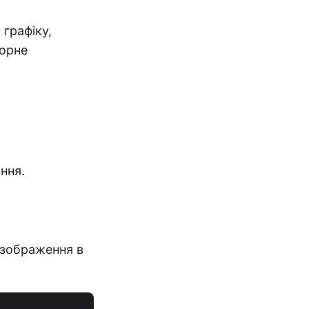
графіку,
торне
ння.
 зображення в