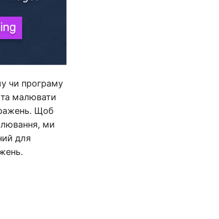
му чи програму
 та малювати
бражень. Щоб
малювання, ми
ний для
жень.