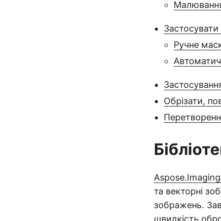
Малювання
Застосувати
Ручне мас
Автоматич
Застосування
Обрізати, по
Перетворенн
Бібліот
Aspose.Imaging
та векторні з
зображень. Зав
швидкість обр