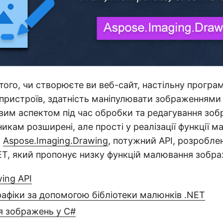
того, чи створюєте ви веб-сайт, настільну програ
пристроїв, здатність маніпулювати зображеннями
вим аспектом під час обробки та редагування зо
икам розширені, але прості у реалізації функції 
о
Aspose.Imaging.Drawing
, потужний API, розробле
ET, який пропонує низку функцій малювання зобра
ing API
афіки за допомогою бібліотеки малюнків .NET
 зображень у C#