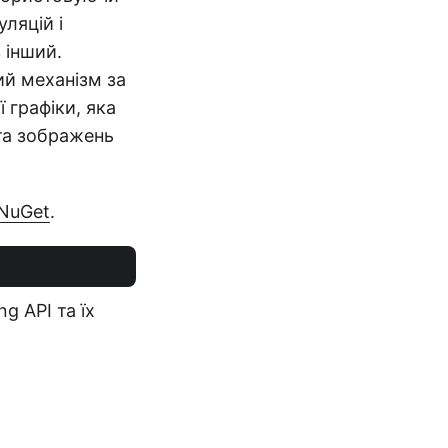
ляцій і
 інший.
ий механізм за
 графіки, яка
 та зображень
NuGet
.
g API та їх