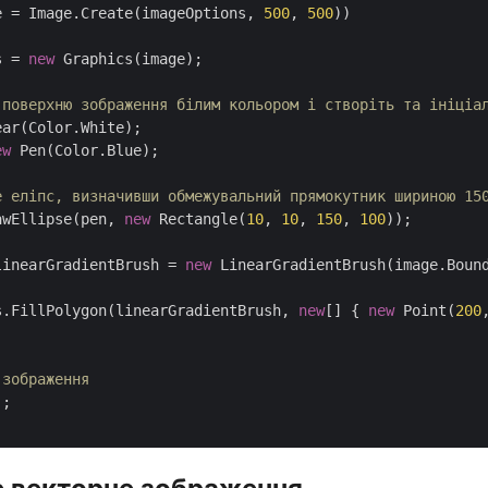
e = Image.Create(imageOptions, 
500
, 
500
))

s = 
new
 Graphics(image);

 поверхню зображення білим кольором і створіть та ініціа
ar(Color.White);

ew
 Pen(Color.Blue);

е еліпс, визначивши обмежувальний прямокутник шириною 15
awEllipse(pen, 
new
 Rectangle(
10
, 
10
, 
150
, 
100
));

linearGradientBrush = 
new
 LinearGradientBrush(image.Boun
s.FillPolygon(linearGradientBrush, 
new
[] { 
new
 Point(
200
 зображення
;
