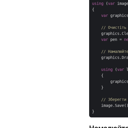
using
 (
var
 imag
{

var
 graphic
// Очистіть
    graphics.Cle
var
 pen = 
n
// Намалюйт
    graphics.Dr
using
 (
var
 
    {

        graphic
    }

// Зберегти
    image.Save()