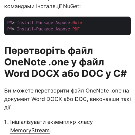
командами інсталяції NuGet:
PM
> 
Install-Package
Aspose
.Note
PM
> 
Install-Package
Aspose
.PDF
Перетворіть файл
OneNote .one у файл
Word DOCX або DOC у C#
Ви можете перетворити файл OneNote .one на
документ Word DOCX або DOC, виконавши такі
дії:
Ініціалізувати екземпляр класу
MemoryStream
.