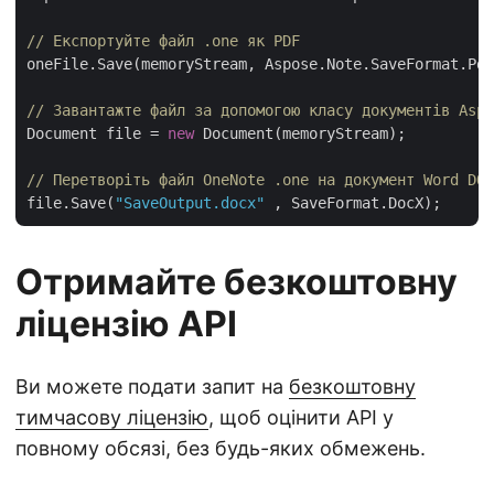
// Експортуйте файл .one як PDF
oneFile.Save(memoryStream, Aspose.Note.SaveFormat.Pdf
// Завантажте файл за допомогою класу документів Aspo
Document file = 
new
 Document(memoryStream);

// Перетворіть файл OneNote .one на документ Word DOC
file.Save(
"SaveOutput.docx"
Отримайте безкоштовну
ліцензію API
Ви можете подати запит на
безкоштовну
тимчасову ліцензію
, щоб оцінити API у
повному обсязі, без будь-яких обмежень.