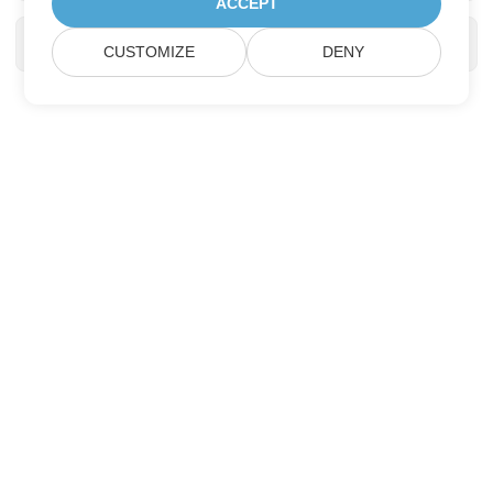
ACCEPT
CUSTOMIZE
DENY
Подписатися на оновлення продуктів
Aspose
Отримуйте щомісяні інформаційні бюлетені та пропозиції
прямо на вашу поштову скриньку.
Отправить