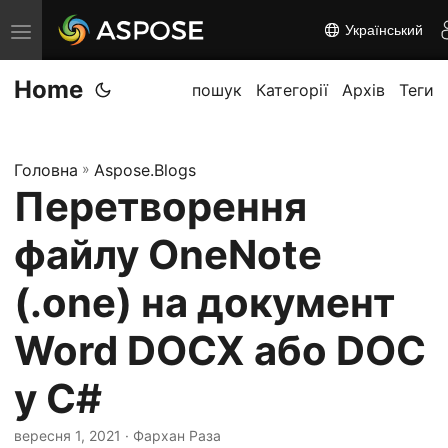
Український
П
е
Home
р
пошук
Категорії
Архів
Теги
е
м
Головна
»
Aspose.Blogs
к
Перетворення
н
у
файлу OneNote
т
и
(.one) на документ
н
Word DOCX або DOC
а
в
у C#
і
г
вересня 1, 2021
· Фархан Раза