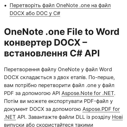
Перетворіть файл OneNote .one на файл
DOCX або DOC у C#
OneNote .one File to Word
конвертер DOCX –
встановлення C# API
Перетворення файлу OneNote у файл Word
DOCX складається з двох етапів. По-перше,
вам потрібно перетворити файл .one у файл
PDF за допомогою API
Aspose.Note for .NET
.
Потім ви можете експортувати PDF-файл у
документ DOCX за допомогою
Aspose.PDF for
.NET
API. Завантажте файли DLL із розділу
Нові
випуски
або скористайтеся такими