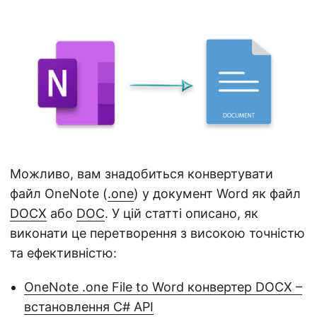
а
ц
і
ю
Можливо, вам знадобиться конвертувати
файл OneNote (
.one
) у документ Word як файл
DOCX
або
DOC
. У цій статті описано, як
виконати це перетворення з високою точністю
та ефективністю:
OneNote .one File to Word конвертер DOCX –
встановлення C# API