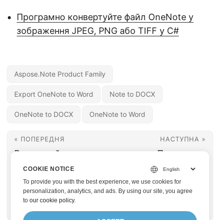
Програмно конвертуйте файл OneNote у
зображення JPEG, PNG або TIFF у C#
Aspose.Note Product Family
Export OneNote to Word
Note to DOCX
OneNote to DOCX
OneNote to Word
« ПОПЕРЕДНЯ
НАСТУПНА »
Роздрукуйте
Програмно
блокнот OneNote
конвертуйте файл
COOKIE NOTICE
.one програмно за
OneNote у
To provide you with the best experience, we use cookies for
personalization, analytics, and ads. By using our site, you agree
допомогою Java
зображення JPEG,
to
our cookie policy
.
PNG або TIFF у C#