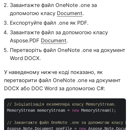
Завантажте файл OneNote .one за
допомогою класу
Document
.
Експортуйте файл .one як PDF.
Завантажте файл за допомогою класу
Aspose.PDF
Document
.
Перетворіть файл OneNote .one на документ
Word DOCX.
У наведеному нижче коді показано, як
перетворити файл OneNote .one на документ
DOCX або DOC Word за допомогою C#:
// Ініціалізація екземпляра класу MemoryStream.
MemoryStream memoryStream = 
new
 MemoryStream();

// Завантажте файл OneNote .one за допомогою класу Do
Aspose.Note.Document oneFile = 
new
 Aspose.Note.Docume