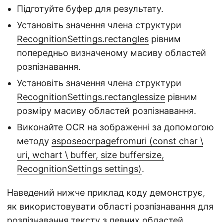
Підготуйте буфер для результату.
Установіть значення члена структури
RecognitionSettings.rectangles
рівним
попередньо визначеному масиву областей
розпізнавання.
Установіть значення члена структури
RecognitionSettings.rectanglessize
рівним
розміру масиву областей розпізнавання.
Виконайте OCR на зображенні за допомогою
методу
asposeocrpagefromuri (const char \
uri, wchart \ buffer, size buffersize,
RecognitionSettings settings)
.
Наведений нижче приклад коду демонструє,
як використовувати області розпізнавання для
розпізнавання тексту з певних областей