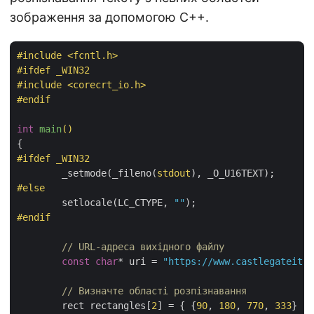
зображення за допомогою C++.
#
include
<fcntl.h>
#
ifdef
 _WIN32
#
include
<corecrt_io.h>
#
endif
int
main
()
#
ifdef
 _WIN32
	_setmode(_fileno(
stdout
#
else
	setlocale(LC_CTYPE, 
""
#
endif
// URL-адреса вихідного файлу
const
char
* uri = 
"https://www.castlegateit.c
// Визначте області розпізнавання
	rect rectangles[
2
] = { {
90
, 
180
, 
770
, 
333
} , 