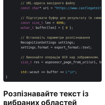
// URL-адреса вихідного файлу
const
char
* uri = 
"https://www.castlegateit.c
// Підготувати буфер для результату (в символ
const
size_t
 len = 
4096
;

wchar_t
 buffer[len] = { 
0
 };

// Встановіть параметри розпізнавання
	RecognitionSettings settings;

	settings.format = export_format::text;

// Виконайте операцію OCR над зображенням.
size_t
 res = asposeocr_page_from_uri(uri, buf
std
::wcout << buffer << 
L"\n"
;

Розпізнавайте текст із
вибраних областей