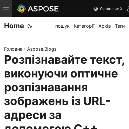
Український
П
е
Home
р
пошук
Категорії
Архів
Теги
е
м
Головна
»
Aspose.Blogs
к
Розпізнавайте текст,
н
у
виконуючи оптичне
т
и
розпізнавання
н
зображень із URL-
а
в
адреси за
і
г
допомогою C++