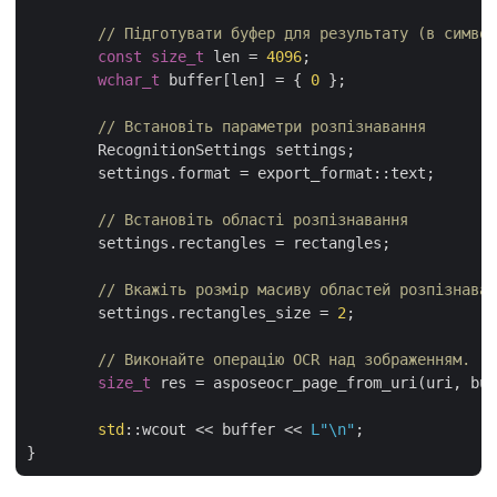
// Підготувати буфер для результату (в символ
const
size_t
 len = 
4096
;

wchar_t
 buffer[len] = { 
0
 };

// Встановіть параметри розпізнавання
	RecognitionSettings settings;

	settings.format = export_format::text;

// Встановіть області розпізнавання
	settings.rectangles = rectangles;

// Вкажіть розмір масиву областей розпізнаван
	settings.rectangles_size = 
2
;

// Виконайте операцію OCR над зображенням.
size_t
 res = asposeocr_page_from_uri(uri, buf
std
::wcout << buffer << 
L"\n"
;
