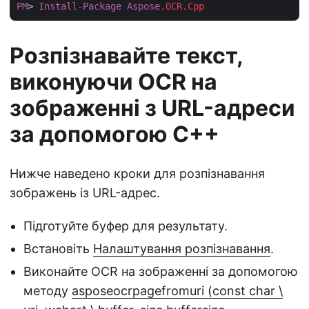
PM
> 
Install-Package
Aspose
.OCR
.Cpp
Розпізнавайте текст,
виконуючи OCR на
зображенні з URL-адреси
за допомогою C++
Нижче наведено кроки для розпізнавання
зображень із URL-адрес.
Підготуйте буфер для результату.
Встановіть
Налаштування розпізнавання
.
Виконайте OCR на зображенні за допомогою
методу
asposeocrpagefromuri (const char \