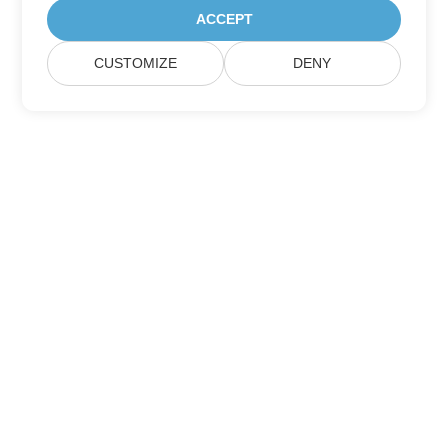
ACCEPT
CUSTOMIZE
DENY
Подписатися на оновлення продуктів
Aspose
Отримуйте щомісяні інформаційні бюлетені та пропозиції
прямо на вашу поштову скриньку.
Отправить