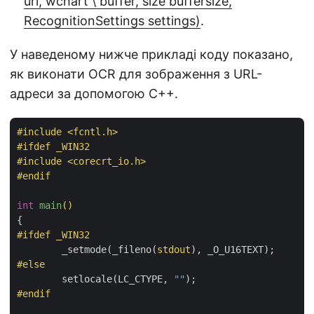
uri, wchart \ buffer, size buffersize,
RecognitionSettings settings)
.
У наведеному нижче прикладі коду показано,
як виконати OCR для зображення з URL-
адреси за допомогою C++.
#
include
<fcntl.h>
#
ifdef
 _WIN32
#
include
<corecrt_io.h>
#
endif
int
main
()
#
ifdef
 _WIN32
	_setmode(_fileno(
stdout
#
else
	setlocale(LC_CTYPE, 
""
#
endif