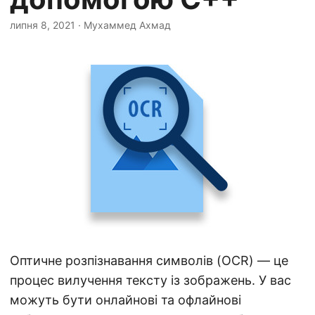
а
ц
липня 8, 2021
· Мухаммед Ахмад
і
ю
Оптичне розпізнавання символів (OCR) — це
процес вилучення тексту із зображень. У вас
можуть бути онлайнові та офлайнові