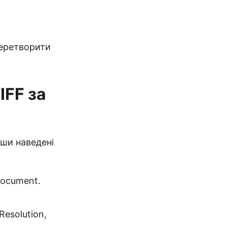
 перетворити
IFF за
ши наведені
Document.
esolution,