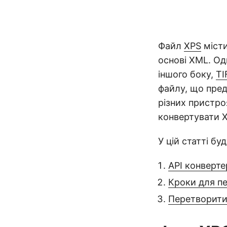
Файл
XPS
місти
основі XML. Од
іншого боку,
TI
файлу, що пред
різних пристроя
конвертувати X
У цій статті бу
API конверте
Кроки для пе
Перетворити