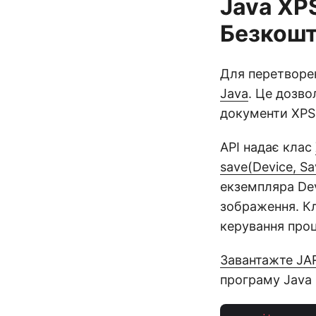
Java XPS
Безкошт
Для перетворе
Java
. Це дозво
документи XPS
API надає клас
save(Device, S
екземпляра De
зображення. К
керування про
Завантажте JA
програму Java 