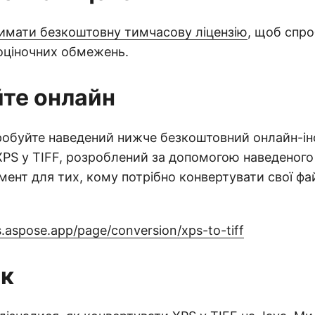
имати безкоштовну тимчасову ліцензію
, щоб спр
 оціночних обмежень.
те онлайн
пробуйте наведений нижче безкоштовний онлайн-і
PS у TIFF, розроблений за допомогою наведеного
мент для тих, кому потрібно конвертувати свої фа
s.aspose.app/page/conversion/xps-to-tiff
ок