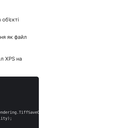
 об’єкті
ня як файл
йл XPS на
ndering.TiffSaveOptions();

ity);
