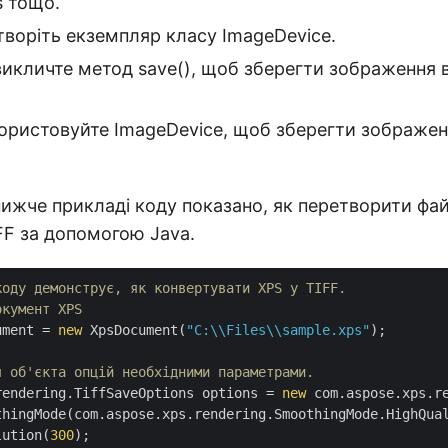
 тощо.
воріть екземпляр класу ImageDevice.
викличте метод save(), щоб зберегти зображення в
користовуйте ImageDevice, щоб зберегти зображен
ижче прикладі коду показано, як перетворити фа
FF за допомогою Java.
коду демонструє, як конвертувати XPS у TIFF.
окумент XPS
ument = 
new
 XpsDocument(
"C:\\Files\\sample.xps"
);

я об'єкта опцій необхідними параметрами.
rendering.TiffSaveOptions options = 
new
 com.aspose.xps.re
thingMode(com.aspose.xps.rendering.SmoothingMode.HighQual
lution(
300
);
