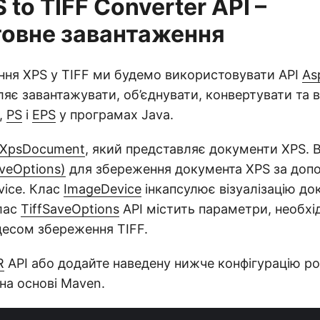
 to TIFF Converter API –
овне завантаження
ння XPS у TIFF ми будемо використовувати API
As
ляє завантажувати, об’єднувати, конвертувати та 
,
PS
і
EPS
у програмах Java.
XpsDocument
, який представляє документи XPS. 
aveOptions)
для збереження документа XPS за доп
vice. Клас
ImageDevice
інкапсулює візуалізацію до
лас
TiffSaveOptions
API містить параметри, необхід
цесом збереження TIFF.
R
API або додайте наведену нижче конфігурацію po
на основі Maven.