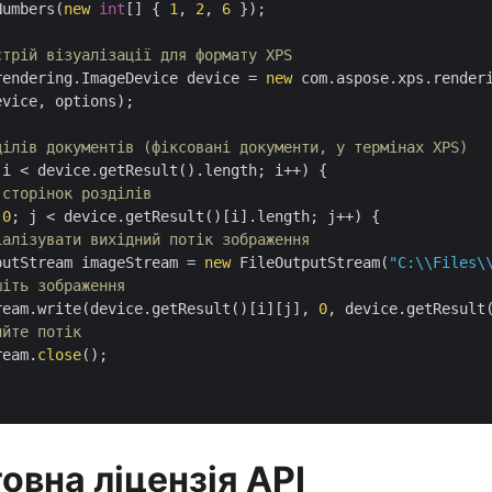
Numbers(
new
int
[] { 
1
, 
2
, 
6
 });

стрій візуалізації для формату XPS
rendering.ImageDevice device = 
new
 com.aspose.xps.renderi
vice, options);

ділів документів (фіксовані документи, у термінах XPS)
 i < device.getResult().length; i++) {

 сторінок розділів
 
0
; j < device.getResult()[i].length; j++) {

іалізувати вихідний потік зображення
putStream imageStream = 
new
 FileOutputStream(
"C:\\Files\
шіть зображення
ream.write(device.getResult()[i][j], 
0
, device.getResult(
ийте потік
ream.
close
();

овна ліцензія API