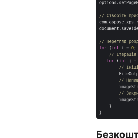
options.setPage
// Створіть при
com.aspose.xps.
document.save(de
// Перегляд роз
for
 (
int
 i = 
0
;
// Ітерація
for
 (
int
 j =
// Ініц
        FileOut
// Напи
        imageSt
// Закр
        imageSt
    }

Безкошт