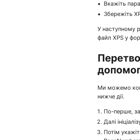
Вкажіть пар
Збережіть XP
У наступному ро
файл XPS у фор
Перетво
допомог
Ми можемо кон
нижче дії.
По-перше, з
Далі ініціалі
Потім укажіт