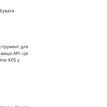
обувати
нструмент для
 вище API. Це
йли XPS у