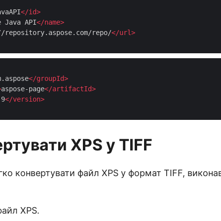
avaAPI
</
id
>
e Java API
</
name
>
//repository.aspose.com/repo/
</
url
>
m.aspose
</
groupId
>
>
aspose-page
</
artifactId
>
.9
</
version
>
ертувати XPS у TIFF
ко конвертувати файл XPS у формат TIFF, викона
файл XPS.