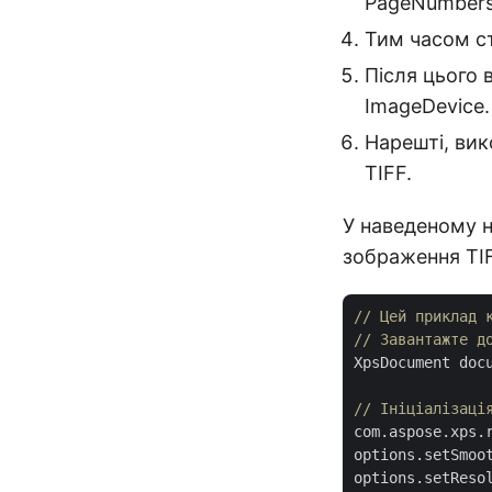
PageNumbers
Тим часом ст
Після цього 
ImageDevice.
Нарешті, ви
TIFF.
У наведеному н
зображення TI
// Цей приклад 
// Завантажте д
XpsDocument doc
// Ініціалізаці
com.aspose.xps.
options.setSmoo
options.setReso