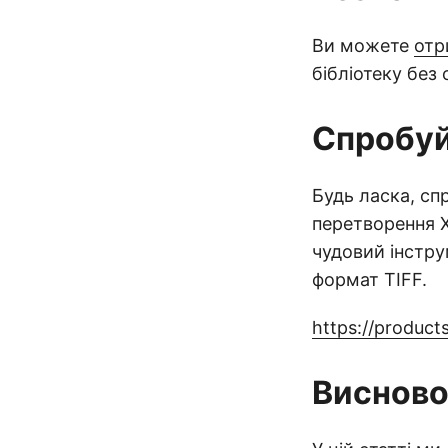
Ви можете
отр
бібліотеку без
Спробуй
Будь ласка, с
перетворення X
чудовий інстру
формат TIFF.
https://product
Виснов