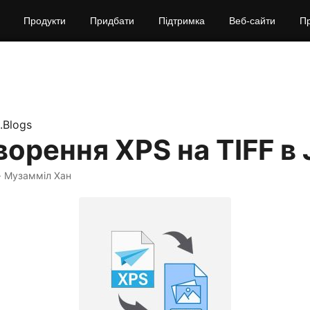
Продукти
Придбати
Підтримка
Веб‑сайти
П
.Blogs
орення XPS на TIFF в 
· Музамміл Хан