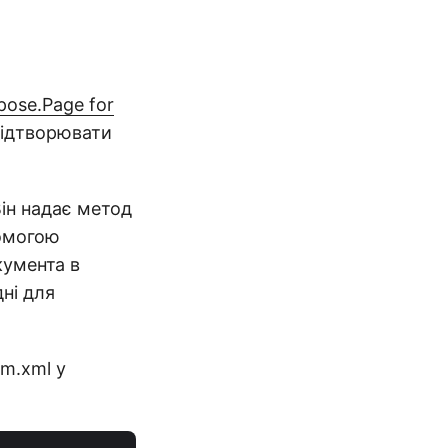
pose.Page for
відтворювати
Він надає метод
омогою
кумента в
ні для
m.xml у