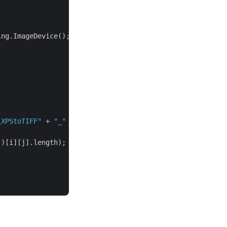
ng.ImageDevice();

\XPStoTIFF"
 + 
"_"
 + (i + 
1
) + 
"_"
 + (j + 
1
) + 
".tif"
);

)[i][j].length);
