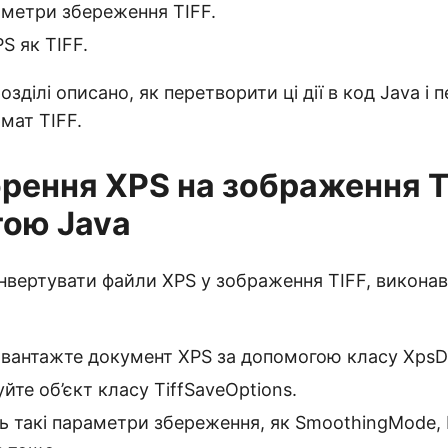
аметри збереження TIFF.
S як TIFF.
зділі описано, як перетворити ці дії в код Java і
мат TIFF.
рення XPS на зображення T
ою Java
вертувати файли XPS у зображення TIFF, виконав
авантажте документ XPS за допомогою класу Xps
зуйте об’єкт класу TiffSaveOptions.
ь такі параметри збереження, як SmoothingMode, R