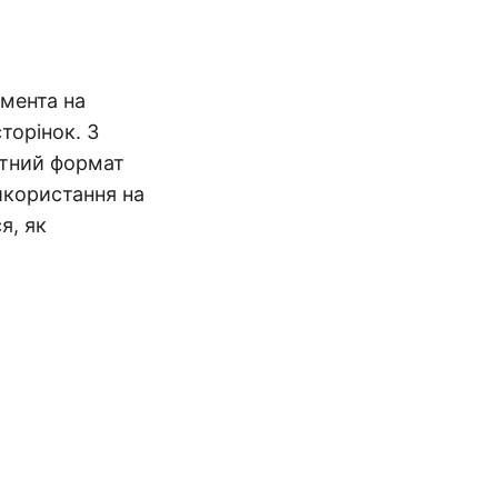
умента на
торінок. З
ртний формат
икористання на
я, як