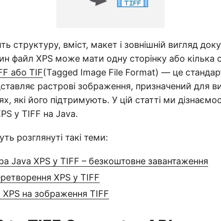
ть структуру, вміст, макет і зовнішній вигляд док
ин файл XPS може мати одну сторінку або кілька с
FF або TIF
(Tagged Image File Format) — це станда
ставляє растрові зображення, призначений для в
х, які його підтримують. У цій статті ми дізнаємос
PS у TIFF на Java.
дуть розглянуті такі теми:
ра Java XPS у TIFF – безкоштовне завантаження
ретворення XPS у TIFF
 XPS на зображення TIFF