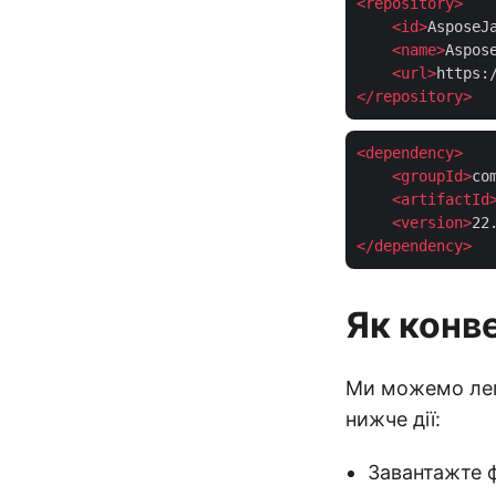
<
repository
>
<
id
>
AsposeJ
<
name
>
Aspos
<
url
>
https:
</
repository
>
<
dependency
>
<
groupId
>
co
<
artifactId
<
version
>
22
</
dependency
>
Як конв
Ми можемо лег
нижче дії:
Завантажте 