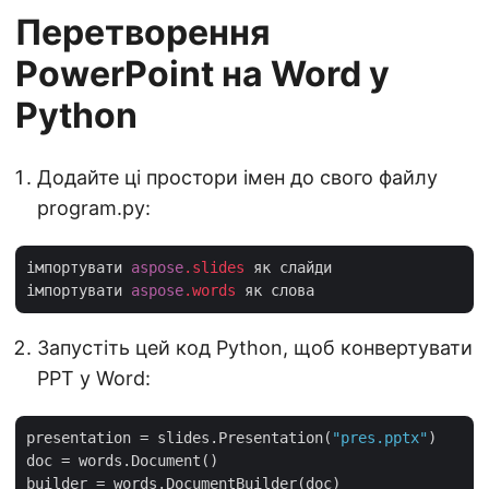
Перетворення
PowerPoint на Word у
Python
Додайте ці простори імен до свого файлу
program.py:
імпортувати 
aspose
.slides
 як слайди

імпортувати 
aspose
.words
Запустіть цей код Python, щоб конвертувати
PPT у Word:
presentation = slides.Presentation(
"pres.pptx"
)

doc = words.Document()

builder = words.DocumentBuilder(doc)
