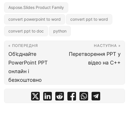
Aspose.Slides Product Family
convert powerpoint to word
convert ppt to word
convert ppt to doc
python
« ПОПЕРЕДНЯ
НАСТУПНА »
Об’єднайте
Перетворення PPT у
PowerPoint PPT
відео на C++
онлайн і
безкоштовно