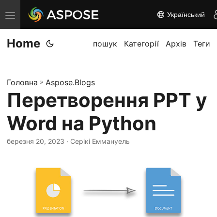
Український
П
е
Home
р
пошук
Категорії
Архів
Теги
е
м
Головна
»
Aspose.Blogs
к
Перетворення PPT у
н
у
Word на Python
т
и
березня 20, 2023
· Серікі Еммануель
н
а
в
і
г