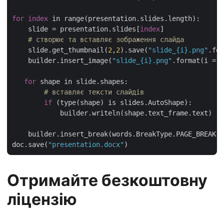
for
index
 in range(presentation.slides.length):

    slide = presentation.slides[
index
]

# створює та вставляє зображення слайда
    slide.get_thumbnail(
2
,
2
).save(
"slide_{i}.png"
.for
    builder.insert_image(
"slide_{i}.png"
.format(i = 
i
for
 shape in slide.shapes:

# вставляє тексти слайдів
if
 (type(shape) is slides.AutoShape):

            builder.writeln(shape.text_frame.text)

    builder.insert_break(words.BreakType.PAGE_BREAK)

doc.save(
"presentation.docx"
Отримайте безкоштовну
ліцензію