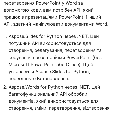
перетворення PowerPoint у Word за
допомогою коду, вам потрібен API, який
працює з презентаціями PowerPoint, і інший
API, здатний маніпулювати документами Word.
Aspose.Slides for Python через .NET
. Цей
потужний API використовується для
створення, редагування, перетворення та
керування презентаціями PowerPoint (без
Microsoft PowerPoint або Office). Щоб
установити Aspose.Slides for Python,
перегляньте
Встановлення
.
Aspose.Words for Python через .NET
. Цей
багатофункціональний API обробки
документів, який використовується для
створення, зміни, перетворення, відтворення