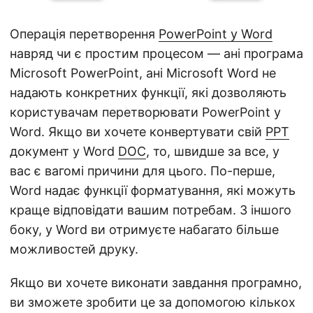
а
ц
Операція перетворення
PowerPoint у Word
і
навряд чи є простим процесом — ані програма
ю
Microsoft PowerPoint, ані Microsoft Word не
надають конкретних функції, які дозволяють
користувачам перетворювати PowerPoint у
Word. Якщо ви хочете конвертувати свій
PPT
документ у Word
DOC
, то, швидше за все, у
вас є вагомі причини для цього. По-перше,
Word надає функції форматування, які можуть
краще відповідати вашим потребам. З іншого
боку, у Word ви отримуєте набагато більше
можливостей друку.
Якщо ви хочете виконати завдання програмно,
ви зможете зробити це за допомогою кількох