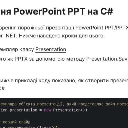
ня PowerPoint PPT на C#
орення порожньої презентації PowerPoint PPT/PPT
for .NET. Нижче наведено кроки для цього.
земпляр класу
Presentation
.
ого як PPTX за допомогою методу
Presentation.Sav
ижче прикладі коду показано, як створити презен
C#.
земпляра об’єкта презентації, який представляє файл през
tion presentation = 
new
 Presentation())

е перший слайд