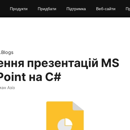
Продукти
Придбати
Підтримка
Веб‑сайти
П
.Blogs
ення презентацій MS
oint на C#
ман Азіз