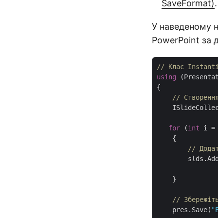
SaveFormat)
.
У наведеному н
PowerPoint за 
// Клас Instant
using
 (Presenta
{

// Створенн
    ISlideCollec
for
 (
int
 i =
    {

// Дода
        slds.Add
    }

// Збережіт
    pres.Save(
"