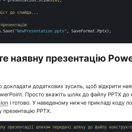
e = presentation.Slides[
0
];

міст до слайда...
 презентацію
n.Save(
"NewPresentation.pptx"
, SaveFormat.Pptx);

те наявну презентацію Powe
о докладати додаткових зусиль, щоб відкрити ная
werPoint. Просто вкажіть шлях до файлу PPTX до
tion
і готово. У наведеному нижче прикладі коду по
у презентацію PPTX.
йлу презентації шляхом передачі шляху до файлу конструкт