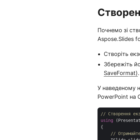
Створен
Почнемо зі ств
Aspose.Slides 
Створіть ек
Збережіть й
SaveFormat)
.
У наведеному н
PowerPoint на 
// Створення ек
using
 (Presenta
{

// Отримайт