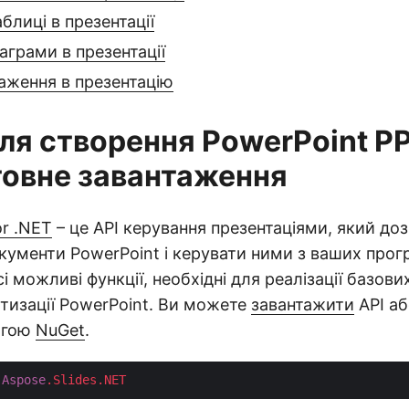
блиці в презентації
аграми в презентації
аження в презентацію
для створення PowerPoint PP
овне завантаження
or .NET
– це API керування презентаціями, який до
ументи PowerPoint і керувати ними з ваших прогр
і можливі функції, необхідні для реалізації базови
тизації PowerPoint. Ви можете
завантажити
API аб
огою
NuGet
.
Aspose
.Slides
.NET