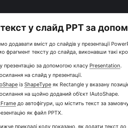
 текст у слайд PPT за допо
о додавати вміст до слайдів у презентації PowerP
о фрагмент тексту до слайда, виконавши такі кро
ву презентацію за допомогою класу
Presentation
.
силання на слайд у презентації.
toShape
із
ShapeType
як Rectangle у вказану позиц
осилання на щойно доданий об’єкт IAutoShape.
tFrame
до автофігури, що містить текст за замовч
езентацію як файл PPTX.
ижче прикладі коду показано, як додати текст до