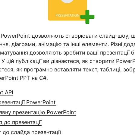
 PowerPoint дозволяють створювати слайд-шоу, щ
ня, діаграми, анімацію та інші елементи. Різні дод
матування дозволяють зробити ваші презентації б
У цій публікації ви дізнаєтеся, як створити Power
аєтеся, як програмно вставляти текст, таблиці, зо
erPoint PPT на C#.
t API
езентації PowerPoint
явну презентацію PowerPoint
 до презентації
 до слайда презентації