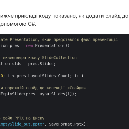
ижче прикладі коду показано, як додати слайд до 
допомогою C#.
iate Presentation, який представляє файл презентації
tion pres = 
new
 Presentation())

я екземпляра класу SlideCollection
tion slds = pres.Slides;

 
0
; i < pres.LayoutSlides.Count; i++)

ти порожній слайд до колекції «Слайди».
EmptySlide(pres.LayoutSlides[i]);

ь файл PPTX на Диску
EmptySlide_out.pptx"
, SaveFormat.Pptx);
