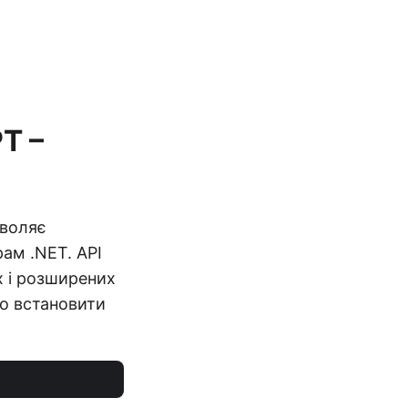
T –
зволяє
ам .NET. API
х і розширених
о встановити