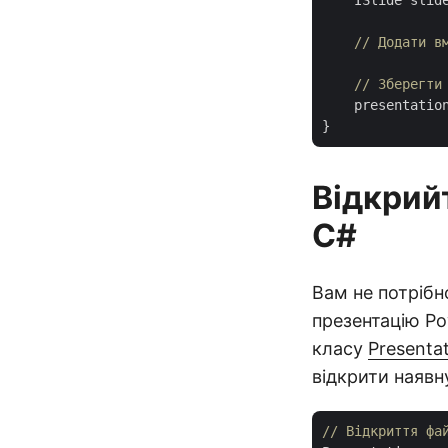
    ISlide slid
// Додати в
// Зберегти
    presentatio
Відкрий
C#
Вам не потрібн
презентацію Po
класу
Presenta
відкрити наявн
// Відкриття фа