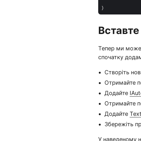
Вставте
Тепер ми можем
спочатку додам
Створіть но
Отримайте по
Додайте
IAu
Отримайте п
Додайте
Tex
Збережіть пр
У наведеному н