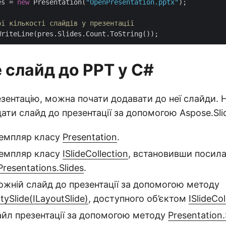
es = 
new
 Presentation(
"OpenPresentation.pptx"
);

ої кількості слайдів у презентації
 слайд до PPT у C#
зентацію, можна почати додавати до неї слайди. 
ати слайд до презентації за допомогою Aspose.Slid
земпляр класу
Presentation
.
земпляр класу
ISlideCollection
, встановивши посила
Presentations.Slides
.
жній слайд до презентації за допомогою методу
ySlide(ILayoutSlide)
, доступного об’єктом
ISlideCol
айл презентації за допомогою методу
Presentation.