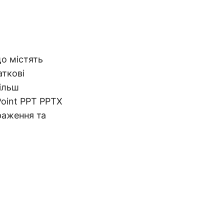
о містять
аткові
ільш
Point PPT PPTX
браження та