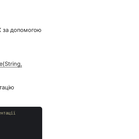
X за допомогою
e(String,
тацію
ентації