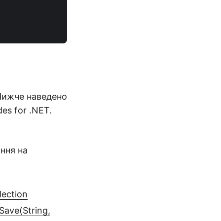
Нижче наведено
es for .NET.
ння на
lection
Save(String,