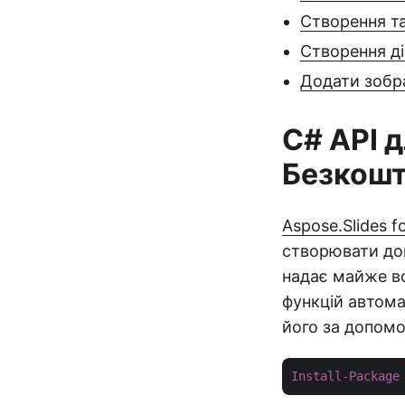
Створення та
Створення ді
Додати зобр
C# API 
Безкошт
Aspose.Slides f
створювати док
надає майже вс
функцій автома
його за допом
Install-Package