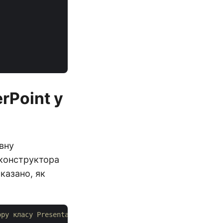
rPoint у
вну
 конструктора
казано, як
ору класу Presentation