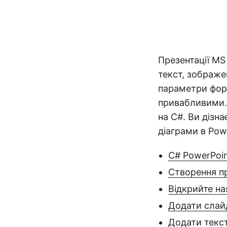
Презентації MS
текст, зображен
параметри фор
привабливими. 
на C#. Ви дізн
діаграми в Pow
C# PowerPoin
Створення пр
Відкрийте на
Додати слайд
Додати текст