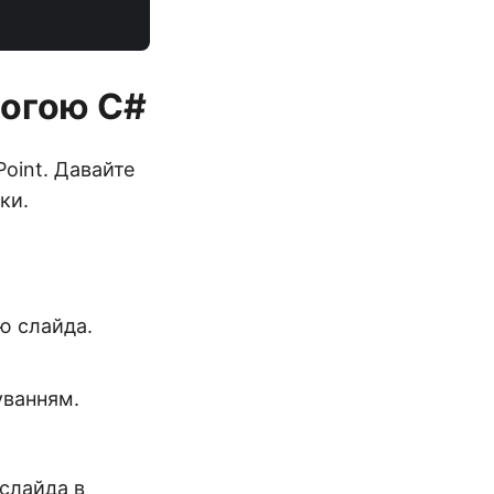
могою C#
oint. Давайте
ки.
ію слайда.
уванням.
 слайда в