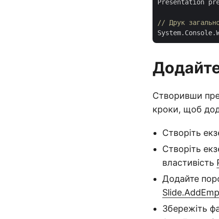
Presentation pr
// Друк загальн
Додайте
Створивши пре
кроки, щоб дод
Створіть ек
Створіть ек
властивість
Додайте поро
Slide.AddEmpt
Збережіть ф