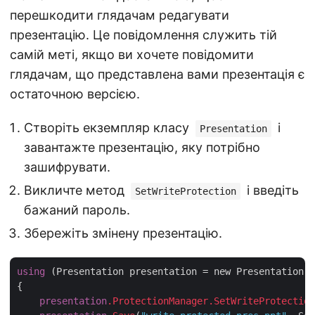
перешкодити глядачам редагувати
презентацію. Це повідомлення служить тій
самій меті, якщо ви хочете повідомити
глядачам, що представлена вами презентація є
остаточною версією.
Створіть екземпляр класу
і
Presentation
завантажте презентацію, яку потрібно
зашифрувати.
Викличте метод
і введіть
SetWriteProtection
бажаний пароль.
Збережіть змінену презентацію.
using
 (Presentation presentation = new Presentation(
"
{

presentation
.ProtectionManager
.SetWriteProtection