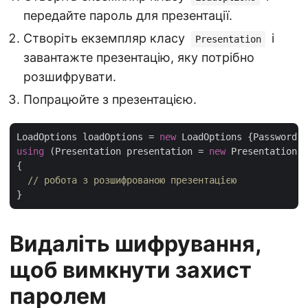
передайте пароль для презентації.
Створіть екземпляр класу
і
Presentation
завантажте презентацію, яку потрібно
розшифрувати.
Попрацюйте з презентацією.
LoadOptions loadOptions = 
new
 LoadOptions {Password =
using
 (Presentation presentation = 
new
 Presentation(
"
{

// робота з розшифрованою презентацією
Видаліть шифрування,
щоб вимкнути захист
паролем