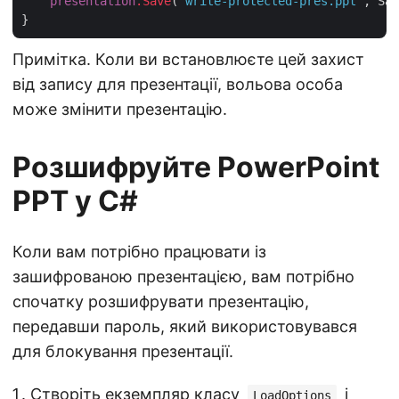
presentation
.Save
(
"write-protected-pres.ppt"
, Sav
Примітка. Коли ви встановлюєте цей захист
від запису для презентації, вольова особа
може змінити презентацію.
Розшифруйте PowerPoint
PPT у C#
Коли вам потрібно працювати із
зашифрованою презентацією, вам потрібно
спочатку розшифрувати презентацію,
передавши пароль, який використовувався
для блокування презентації.
Створіть екземпляр класу
і
LoadOptions