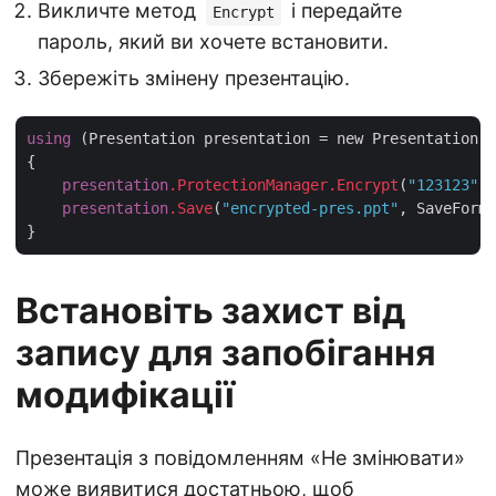
Викличте метод
і передайте
Encrypt
пароль, який ви хочете встановити.
Збережіть змінену презентацію.
using
 (Presentation presentation = new Presentation(
"
{

presentation
.ProtectionManager
.Encrypt
(
"123123"
);

presentation
.Save
(
"encrypted-pres.ppt"
, SaveForma
Встановіть захист від
запису для запобігання
модифікації
Презентація з повідомленням «Не змінювати»
може виявитися достатньою, щоб