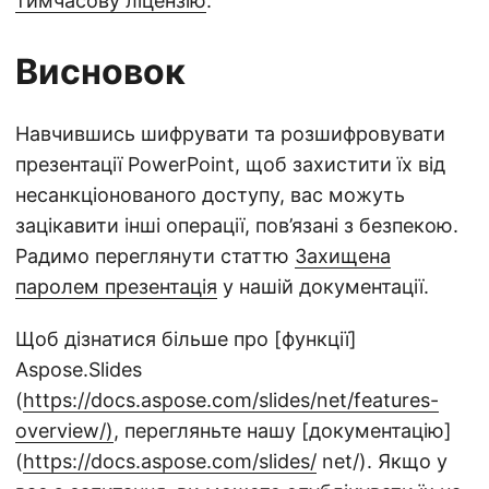
тимчасову ліцензію
.
Висновок
Навчившись шифрувати та розшифровувати
презентації PowerPoint, щоб захистити їх від
несанкціонованого доступу, вас можуть
зацікавити інші операції, пов’язані з безпекою.
Радимо переглянути статтю
Захищена
паролем презентація
у нашій документації.
Щоб дізнатися більше про [функції]
Aspose.Slides
(
https://docs.aspose.com/slides/net/features-
overview/)
, перегляньте нашу [документацію]
(
https://docs.aspose.com/slides/
net/). Якщо у