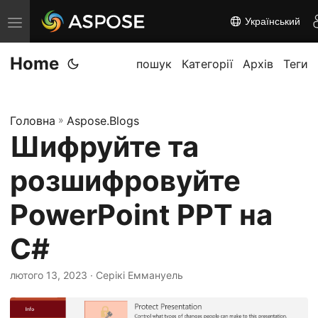
Український
П
е
Home
р
пошук
Категорії
Архів
Теги
е
м
Головна
»
Aspose.Blogs
к
Шифруйте та
н
у
розшифровуйте
т
и
PowerPoint PPT на
н
C#
а
в
лютого 13, 2023
· Серікі Еммануель
і
г