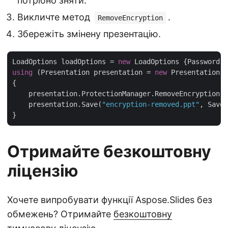
потрібно зняти.
Викличте метод
.
RemoveEncryption
Збережіть змінену презентацію.
LoadOptions loadOptions = 
new
 LoadOptions {Password =
using
 (Presentation presentation = 
new
 Presentation(
"
{

    presentation.ProtectionManager.RemoveEncryption()
    presentation.Save(
"encryption-removed.ppt"
, SaveF
Отримайте безкоштовну
ліцензію
Хочете випробувати функції Aspose.Slides без
обмежень? Отримайте
безкоштовну