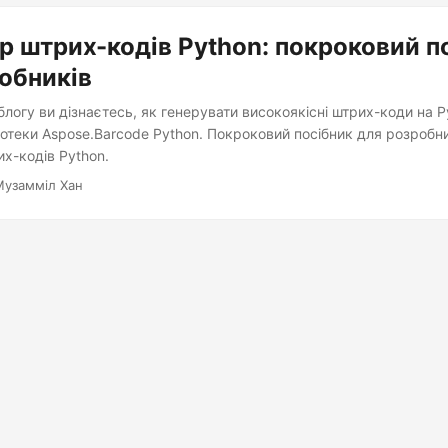
р штрих-кодів Python: покроковий п
обників
ї блогу ви дізнаєтесь, як генерувати високоякісні штрих-коди на P
отеки Aspose.Barcode Python. Покроковий посібник для розробни
х-кодів Python.
Музамміл Хан