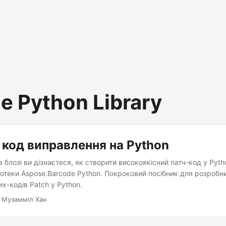
e Python Library
 код виправлення на Python
 в блозі ви дізнаєтеся, як створити високоякісний патч-код у Pyth
отеки Aspose.Barcode Python. Покроковий посібник для розробни
х-кодів Patch у Python.
 Музамміл Хан