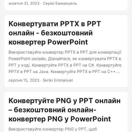
Перетворення ODP на PPT на C++. Перетворення ODP
жовтня 31, 2023
· Серікі Еммануель
на PPT на Python. Перетворення ODP на PPT у Node.js.
Перетворення ODP на PPT у PHP
Конвертувати PPTX в PPT
онлайн - безкоштовний
конвертер PowerPoint
Використовуйте конвертер PPTX в PPT для конвертації
PowerPoint онлайн. Дізнайтеся, як конвертувати PPTX в
PPT у коді. Конвертуйте PPTX в PPT на C#. Конвертуйте
PPTX в PPT на Java. Конвертуйте PPTX в PPT на C++.
Конвертуйте PPTX в PPT на Python.
серпня 15, 2023
· Seriki Emmanuel
Конвертуйте PNG у PPT онлайн
– безкоштовний онлайн-
конвертер PNG у PowerPoint
Використовуйте конвертер PNG у PPT, щоб