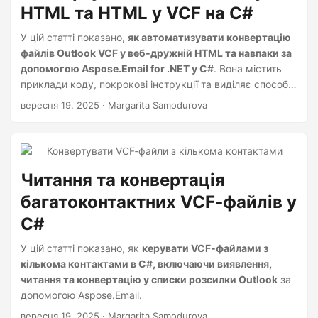
HTML та HTML у VCF на C#
У цій статті показано,
як автоматизувати конвертацію
файлів Outlook VCF у веб‑дружній HTML та навпаки за
допомогою Aspose.Email for .NET у C#
. Вона містить
приклади коду, покрокові інструкції та виділяє способи
покращення робочих процесів з даними контактів.
вересня 19, 2025
· Margarita Samodurova
Читання та конвертація
багатоконтактних VCF‑файлів у
C#
У цій статті показано, як
керувати VCF‑файлами з
кількома контактами в C#, включаючи виявлення,
читання та конвертацію у списки розсилки Outlook
за
допомогою Aspose.Email.
вересня 19, 2025
· Margarita Samodurova