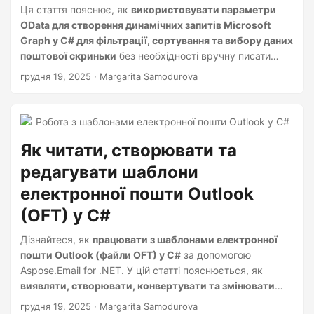
Ця стаття пояснює, як
використовувати параметри
OData для створення динамічних запитів Microsoft
Graph у C# для фільтрації, сортування та вибору даних
поштової скриньки
без необхідності вручну писати
складні рядки запитів.
грудня 19, 2025
· Margarita Samodurova
Як читати, створювати та
редагувати шаблони
електронної пошти Outlook
(OFT) у C#
Дізнайтеся, як
працювати з шаблонами електронної
пошти Outlook (файли OFT) у C#
за допомогою
Aspose.Email for .NET. У цій статті пояснюється, як
виявляти, створювати, конвертувати та змінювати
шаблони OFT
програмно без Microsoft Outlook.
грудня 19, 2025
· Margarita Samodurova