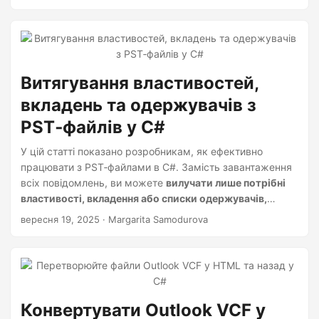
Витягування властивостей,
вкладень та одержувачів з
PST‑файлів у C#
У цій статті показано розробникам, як ефективно
працювати з PST‑файлами в C#. Замість завантаження
всіх повідомлень, ви можете
вилучати лише потрібні
властивості, вкладення або списки одержувачів,
використовуючи Aspose.Email for .NET
. Посібник
вересня 19, 2025
· Margarita Samodurova
містить приклади коду та пояснення щодо роботи з
тегами властивостей, прямого збереження вкладень та
отримання колекцій одержувачів.
Конвертувати Outlook VCF у