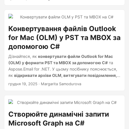
Конвертування файлів Outlook
for Mac (OLM) у PST та MBOX за
допомогою C#
Дізнайтеся, як
конвертувати файли Outlook for Mac
(OLM) у формати PST та MBOX за допомогою C#
та
Aspose.Email for .NET. У цьому посібнику пояснюється,
як
відкривати архіви OLM, витягувати повідомлення,
зберігати структуру папок і експортувати дані
для
грудня 19, 2025
· Margarita Samodurova
використання у Windows Outlook, Thunderbird та інших
поштових клієнтах.
Створюйте динамічні запити
Microsoft Graph на C#