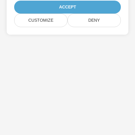
ACCEPT
CUSTOMIZE
DENY
Подписатися на оновлення продуктів
Aspose
Отримуйте щомісяні інформаційні бюлетені та пропозиції
прямо на вашу поштову скриньку.
Отправить