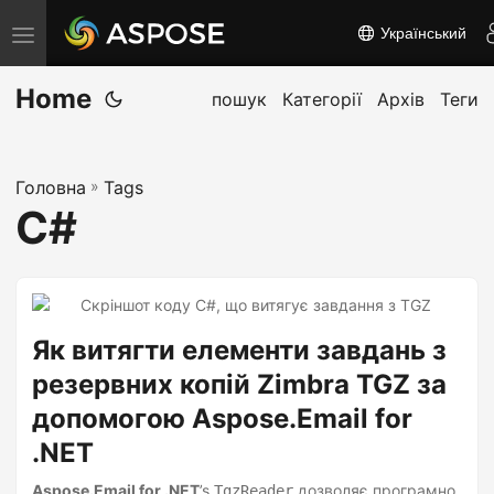
Український
П
е
Home
р
пошук
Категорії
Архів
Теги
е
м
Головна
»
Tags
к
C#
н
у
т
и
Як витягти елементи завдань з
н
а
резервних копій Zimbra TGZ за
в
допомогою Aspose.Email for
і
.NET
г
Aspose.Email for .NET
’s
дозволяє програмно
TgzReader