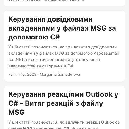
Керування довідковими
вкладеннями у файлах MSG за
допомогою C#
У цій статті пояснюється, як працювати з довідковими
вкладеннями у файлах MSG за допомогою Aspose.Email
for .NET, охоплюючи ідентифікацію, вилучення
властивостей та створення в C#.
квітня 10, 2025
· Margarita Samodurova
Керування реакціями Outlook у
C# – Витяг реакцій з файлу
MSG
У цій статті пояснюється, як
вилучити реакції Outlook з
файлів MSG за допомогою C#
. Вона охоплює