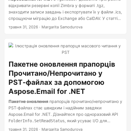
а
відкривати резервні копії Zimbra у форматі .tgz,
ц
знаходити записи завдань і експортувати їх у файли .ics,
і
спрощуючи міграцію до Exchange або CalDAV. У статті
розглядаються передумови, повний приклад на C# та
ю
травня 31, 2026
· Margarita Samodurova
поради щодо інтеграції витягнутих завдань в інші
календарні системи.
Пакетне оновлення прапорців
Прочитано/Непрочитано у
PST‑файлах за допомогою
Aspose.Email for .NET
Пакетне оновлення
прапорців прочитано/непрочитано у
PST‑файлах стає швидким і надійним завдяки
Aspose.Email for .NET. Дізнайтеся про одноразовий API
, який усуває I/O для
FolderInfo.SetReadStatus
кожного повідомлення та прискорює масові операції.
травня 31, 2026
· Margarita Samodurova