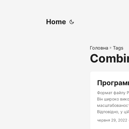
Home
Головна
»
Tags
Combin
Програмн
Формат файлу P
Він широко вико
масштабованості
Відповідно, у ці
червня 29, 2022