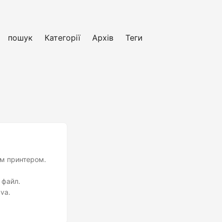
пошук
Категорії
Архів
Теги
им принтером.
 файл.
ava.