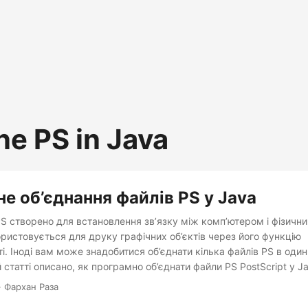
e PS in Java
е об’єднання файлів PS у Java
S створено для встановлення зв’язку між комп’ютером і фізичн
ристовується для друку графічних об’єктів через його функцію
. Іноді вам може знадобитися об’єднати кілька файлів PS в один
й статті описано, як програмно об’єднати файли PS PostScript у J
· Фархан Раза