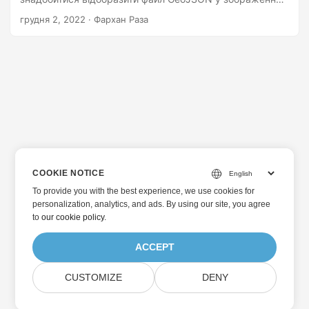
масштабованої векторної графіки SVG. Дотримуючись
грудня 2, 2022
· Фархан Раза
таких вимог, у цій статті описано, як програмно
перетворити файл GeoJSON у формат SVG на C#.
COOKIE NOTICE
To provide you with the best experience, we use cookies for
personalization, analytics, and ads. By using our site, you agree
to
our cookie policy
.
ACCEPT
CUSTOMIZE
DENY