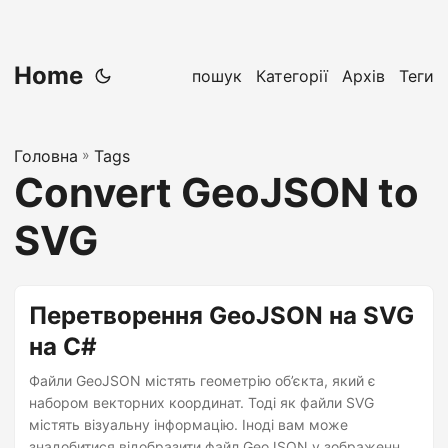
Home
пошук
Категорії
Архів
Теги
Головна
»
Tags
Convert GeoJSON to
SVG
Перетворення GeoJSON на SVG
на C#
Файли GeoJSON містять геометрію об’єкта, який є
набором векторних координат. Тоді як файли SVG
містять візуальну інформацію. Іноді вам може
знадобитися відобразити файл GeoJSON у зображення