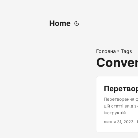
Home
Головна
»
Tags
Conver
Перетвор
Перетворення ф
цій статті ви д
інструкцій.
липня 31, 2023
· 