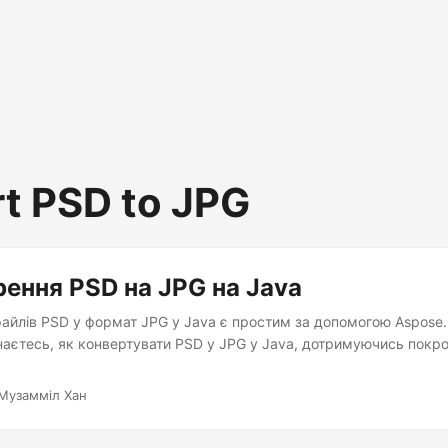
t PSD to JPG
ення PSD на JPG на Java
айлів PSD у формат JPG у Java є простим за допомогою Aspose.P
ізнаєтесь, як конвертувати PSD у JPG у Java, дотримуючись покр
Музамміл Хан