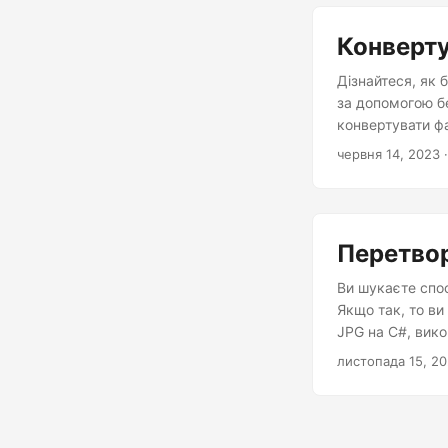
Конверту
Дізнайтеся, як
за допомогою б
конвертувати ф
червня 14, 2023
·
Перетвор
Ви шукаєте спо
Якщо так, то ви
JPG на C#, вико
листопада 15, 2