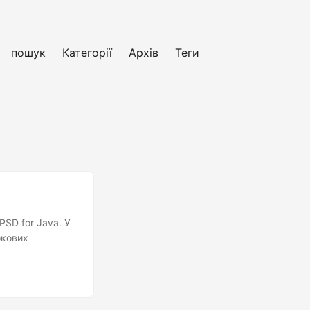
пошук
Категорії
Архів
Теги
SD for Java. У
окових