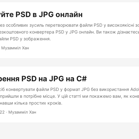
йте PSD в JPG онлайн
 без особливих зусиль перетворювати файли PSD у високоякісні 
езкоштовного конвертера PSD у JPG онлайн. Ви також дізнаєтес
айли PSD у зображення.
 Музамміл Хан
ення PSD на JPG на C#
сіб конвертувати файли PSD у формат JPG без використання Ado
 прийшли в потрібне місце. У цій статті ми покажемо вам, як кон
навши кілька простих кроків.
022
· Музамміл Хан