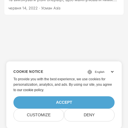
XLS був попереднім форматом файлу, який
червня 14, 2022
· Усман Азіз
використовувався Microsoft Excel для зберігання даних
електронних таблиць. Хоча корпорація Майкрософт
представила XLSX у 2007 році з розширеними
функціями та можливостями, багато людей досі
використовують формат XLS, який згодом потрібно
перетворити на XLSX. У цій статті ви дізнаєтеся, як
програмно конвертувати файли XLS у формат XLSX на
Python.
COOKIE NOTICE
To provide you with the best experience, we use cookies for
personalization, analytics, and ads. By using our site, you agree
to
our cookie policy
.
ACCEPT
CUSTOMIZE
DENY