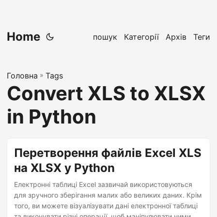
Home
пошук
Категорії
Архів
Теги
Головна
»
Tags
Convert XLS to XLSX
in Python
Перетворення файлів Excel XLS
на XLSX у Python
Електронні таблиці Excel зазвичай використовуються
для зручного зберігання малих або великих даних. Крім
того, ви можете візуалізувати дані електронної таблиці
та виконувати різні операції, щоб маніпулювати ними.