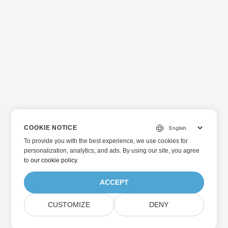
вентиляторним циліндром із різними довжинами тета
програмним шляхом у C#.
COOKIE NOTICE
To provide you with the best experience, we use cookies for
personalization, analytics, and ads. By using our site, you agree
to
our cookie policy
.
ACCEPT
CUSTOMIZE
DENY