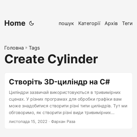
Home
пошук
Категорії
Архів
Теги
Головна
»
Tags
Create Cylinder
Створіть 3D-циліндр на C#
Циліндри зазвичай використовуються в тривимірних
сценах. У різних програмах для обробки графіки вам
може знадобитися створити різні типи циліндрів. Тут ми
обговоримо, як створити різні види тривимірних
циліндрів з різними трансформаціями та варіаціями. У
листопада 15, 2022
· Фархан Раза
ньому пояснюється, як створити 3D-циліндр зі зсувною
нижньою стороною, зсувною верхньою частиною та