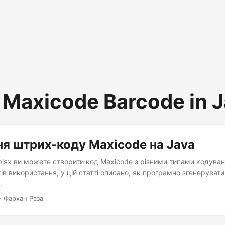
 Maxicode Barcode in 
я штрих-коду Maxicode на Java
іях ви можете створити код Maxicode з різними типами кодуван
ів використання, у цій статті описано, як програмно згенеруват
.
· Фархан Раза