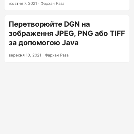
перегляду в інших системних середовищах. У цій статті
жовтня 7, 2021
· Фархан Раза
розглядається перетворення зображень DGN у JPEG,
PNG або TIFF із усіма важливими деталями.
Перетворюйте DGN на
зображення JPEG, PNG або TIFF
за допомогою Java
вересня 10, 2021
· Фархан Раза