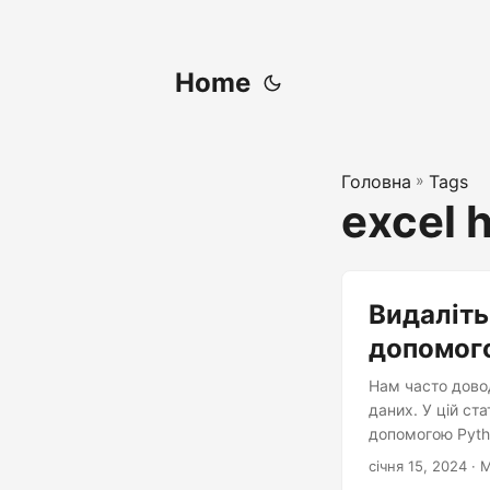
Home
Головна
»
Tags
excel h
Видаліть
допомог
Нам часто довод
даних. У цій ста
допомогою Pyth
січня 15, 2024
· 