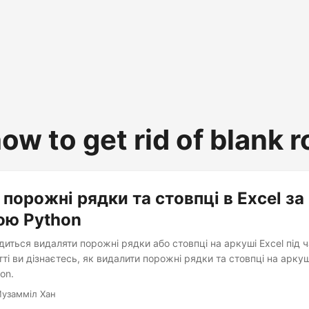
ow to get rid of blank 
 порожні рядки та стовпці в Excel за
ою Python
иться видаляти порожні рядки або стовпці на аркуші Excel під 
тті ви дізнаєтесь, як видалити порожні рядки та стовпці на аркуш
on.
Музамміл Хан