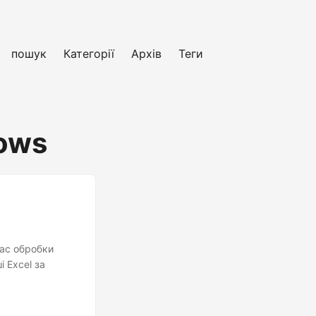
пошук
Категорії
Архів
Теги
rows
час обробки
і Excel за