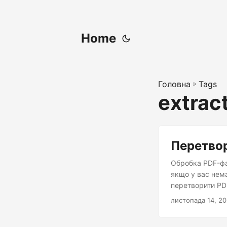
Home
Головна
»
Tags
extract
Перетвор
Обробка PDF-фа
якщо у вас нема
перетворити PD
листопада 14, 2