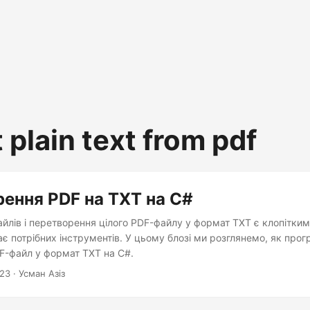
 plain text from pdf
ення PDF на TXT на C#
йлів і перетворення цілого PDF-файлу у формат TXT є клопітки
є потрібних інструментів. У цьому блозі ми розглянемо, як про
F-файл у формат TXT на C#.
023
· Усман Азіз