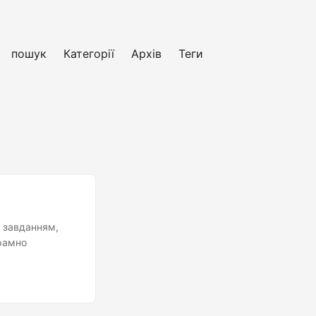
пошук
Категорії
Архів
Теги
м завданням,
грамно