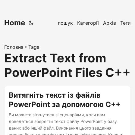
Home
пошук
Категорії
Архів
Теги
Головна
»
Tags
Extract Text from
PowerPoint Files C++
Витягніть текст із файлів
PowerPoint за допомогою C++
Ви можете зіткнутися зі сценаріями, коли вам
доведеться зберегти текст файлу PowerPoint у базу
даних або інший файл. Виконання цього завдання
вручну буде трудомістким і менш ефективним. Кращим