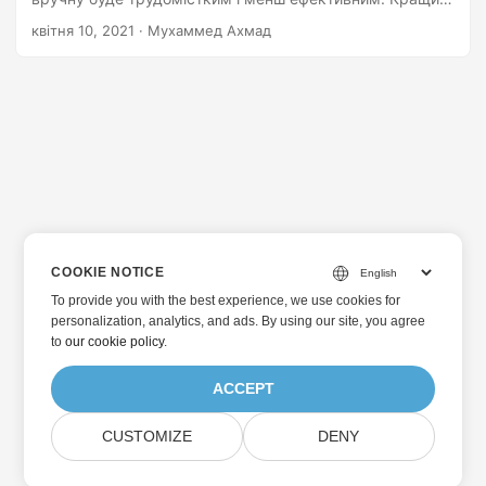
способом було б зробити вилучення програмним
квітня 10, 2021
· Мухаммед Ахмад
шляхом. З цією метою ця стаття навчить вас
видобувати текст із файлів PowerPoint за допомогою
C++.
COOKIE NOTICE
To provide you with the best experience, we use cookies for
personalization, analytics, and ads. By using our site, you agree
to
our cookie policy
.
ACCEPT
CUSTOMIZE
DENY