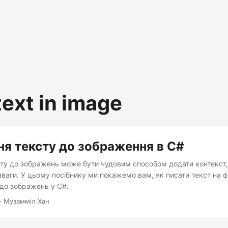
text in image
я тексту до зображення в C#
ту до зображень може бути чудовим способом додати контекст,
зваги. У цьому посібнику ми покажемо вам, як писати текст на 
 до зображень у C#.
· Музамміл Хан