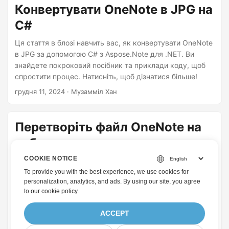
Конвертувати OneNote в JPG на
C#
Ця стаття в блозі навчить вас, як конвертувати OneNote
в JPG за допомогою C# з Aspose.Note для .NET. Ви
знайдете покроковий посібник та приклади коду, щоб
спростити процес. Натисніть, щоб дізнатися більше!
грудня 11, 2024
· Музамміл Хан
Перетворіть файл OneNote на
зображення програмним
шляхом за допомогою Java
COOKIE NOTICE
To provide you with the best experience, we use cookies for
Створення цифрових нотаток сьогодні схоже на
personalization, analytics, and ads. By using our site, you agree
повсякденну діяльність. Багато людей ведуть записи,
to
our cookie policy
.
включаючи текст, малюнки, зображення та багато
іншого. Ви можете програмно перетворити такі нотатки
ACCEPT
на зображення за допомогою Java. Файл OneNote
червня 14, 2021
· Фархан Раза