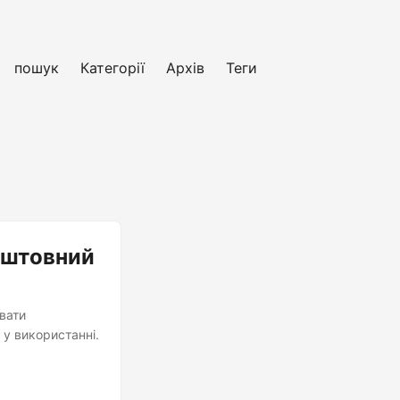
пошук
Категорії
Архів
Теги
оштовний
вати
 у використанні.