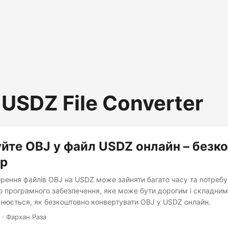
 USDZ File Converter
йте OBJ у файл USDZ онлайн – безк
ер
рення файлів OBJ на USDZ може зайняти багато часу та потребу
о програмного забезпечення, яке може бути дорогим і складним
яснюється, як безкоштовно конвертувати OBJ у USDZ онлайн.
· Фархан Раза