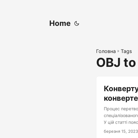
Home
Головна
»
Tags
OBJ to
Конверту
конверт
Процес перетво
спеціалізованог
У цій статті по
березня 15, 2023