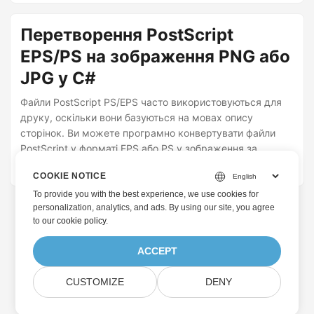
Перетворення PostScript
EPS/PS на зображення PNG або
JPG у C#
Файли PostScript PS/EPS часто використовуються для
друку, оскільки вони базуються на мовах опису
сторінок. Ви можете програмно конвертувати файли
PostScript у форматі EPS або PS у зображення за
допомогою C#. У цій статті ви дізнаєтесь про такі
квітня 8, 2021
· Фархан Раза
COOKIE NOTICE
перетворення файлів PostScript.
To provide you with the best experience, we use cookies for
personalization, analytics, and ads. By using our site, you agree
to
our cookie policy
.
ACCEPT
CUSTOMIZE
DENY