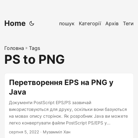
Home
пошук
Категорії
Архів
Теги
Головна
»
Tags
PS to PNG
Перетворення EPS на PNG у
Java
Документи PostScript EPS/PS зазвичай
використовуються для друку, оскільки вони базуються
на мовах опису сторінок. Як розробник Java ви можете
легко конвертувати файли PostScript PS/EPS у
зображення PNG. У цій статті ви дізнаєтесь, як
серпня 5, 2022
· Музамміл Хан
конвертувати EPS у PNG у Java.