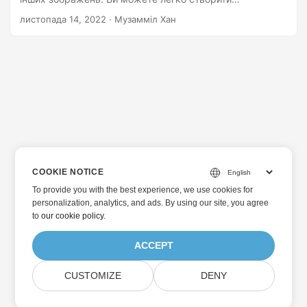
зображення PNG із PSD програмним шляхом. У цій
листопада 14, 2022
· Музамміл Хан
статті ви дізнаєтесь, як перетворити PSD на
зображення PNG у C#.
COOKIE NOTICE
To provide you with the best experience, we use cookies for
personalization, analytics, and ads. By using our site, you agree
to
our cookie policy
.
ACCEPT
CUSTOMIZE
DENY