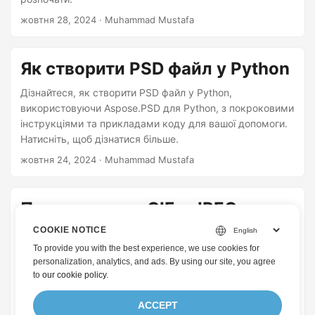
жовтня 28, 2024
· Muhammad Mustafa
Як створити PSD файл у Python
Дізнайтеся, як створити PSD файл у Python,
використовуючи Aspose.PSD для Python, з покроковими
інструкціями та прикладами коду для вашої допомоги.
Натисніть, щоб дізнатися більше.
жовтня 24, 2024
· Muhammad Mustafa
Перетворення GIF у JPEG в
Python програмно
COOKIE NOTICE
To provide you with the best experience, we use cookies for
Давайте дізнаємося, як перетворити GIF у JPEG в
personalization, analytics, and ads. By using our site, you agree
Python за допомогою Aspose.Imaging. Відкрийте для
to
our cookie policy
.
себе переваги цього потужного конвертера GIF у JPEG
та API для перетворення зображень.
ACCEPT