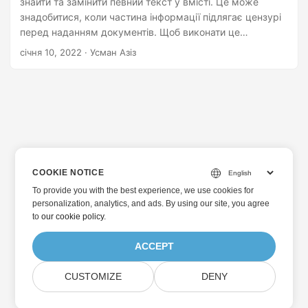
знайти та замінити певний текст у вмісті. Це може
знадобитися, коли частина інформації підлягає цензурі
перед наданням документів. Щоб виконати це
програмним шляхом, у цій статті описано, як знайти та
січня 10, 2022
· Усман Азіз
замінити текст у PowerPoint PPT або PPTX у Python.
COOKIE NOTICE
To provide you with the best experience, we use cookies for
personalization, analytics, and ads. By using our site, you agree
to
our cookie policy
.
ACCEPT
CUSTOMIZE
DENY