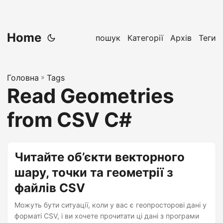
Home
пошук
Категорії
Архів
Теги
Головна
»
Tags
Read Geometries
from CSV C#
Читайте об’єкти векторного
шару, точки та геометрії з
файлів CSV
Можуть бути ситуації, коли у вас є геопросторові дані у
форматі CSV, і ви хочете прочитати ці дані з програми