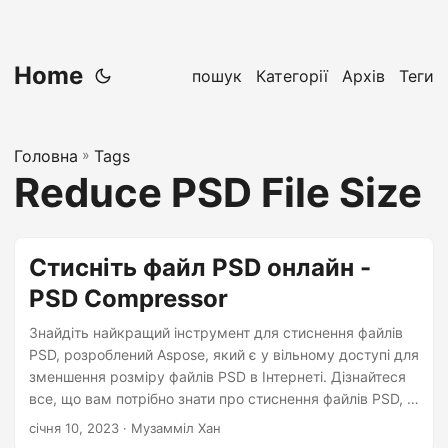
Home
пошук
Категорії
Архів
Теги
Головна
»
Tags
Reduce PSD File Size
Стисніть файл PSD онлайн -
PSD Compressor
Знайдіть найкращий інструмент для стиснення файлів
PSD, розроблений Aspose, який є у вільному доступі для
зменшення розміру файлів PSD в Інтернеті. Дізнайтеся
все, що вам потрібно знати про стиснення файлів PSD, у
цьому вичерпному посібнику. Дізнайтеся, як стискати
січня 10, 2023
· Музамміл Хан
файли PSD без використання Photoshop.