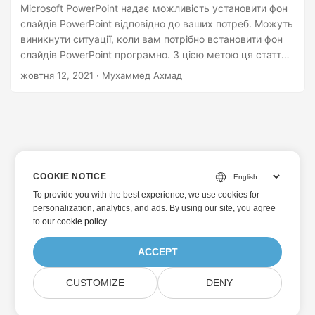
Microsoft PowerPoint надає можливість установити фон
слайдів PowerPoint відповідно до ваших потреб. Можуть
виникнути ситуації, коли вам потрібно встановити фон
слайдів PowerPoint програмно. З цією метою ця стаття
навчить вас, як налаштувати фон слайдів PowerPoint за
жовтня 12, 2021
· Мухаммед Ахмад
допомогою C++. Зокрема, ви дізнаєтеся, як встановити
суцільний колір, градієнт і фонове зображення.
COOKIE NOTICE
To provide you with the best experience, we use cookies for
personalization, analytics, and ads. By using our site, you agree
to
our cookie policy
.
ACCEPT
CUSTOMIZE
DENY