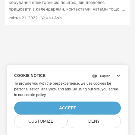
керування електронною поштою, він дозволяє
працювати з календарями, контактами, чатами тощо, а
також надає інші послуги для співпраці. У попередній
квітня 21, 2022
· Усман Азіз
статті ви бачили, як імпортувати контакти з облікового
запису Gmail у програмі .NET. У цій статті ми
розглянемо, як створювати, оновлювати та видаляти
контакти в обліковому записі Gmail за допомогою C#
.NET.
COOKIE NOTICE
To provide you with the best experience, we use cookies for
personalization, analytics, and ads. By using our site, you agree
to
our cookie policy
.
ACCEPT
CUSTOMIZE
DENY