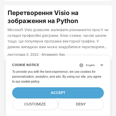
Перетворення Visio на
зображення на Python
Microsoft Visio дозволяє малювати різноманітні прості чи
складні професійні діаграми, блок-схеми, часові шкали
тощо. Це популярна програма векторної графіки. У
деяких випадках вам може знадобитися перетворити
діаграми Visio на зображення PNG або JPG. У цій статті
листопада 3, 2022
· Музамміл Хан
ви дізнаєтесь, як перетворити діаграму Visio на
зображення на Python.
COOKIE NOTICE
To provide you with the best experience, we use cookies for
personalization, analytics, and ads. By using our site, you agree
to
our cookie policy
.
ACCEPT
CUSTOMIZE
DENY