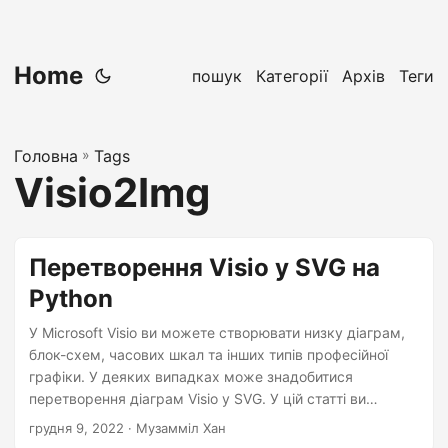
Home
пошук
Категорії
Архів
Теги
Головна
»
Tags
Visio2Img
Перетворення Visio у SVG на
Python
У Microsoft Visio ви можете створювати низку діаграм,
блок-схем, часових шкал та інших типів професійної
графіки. У деяких випадках може знадобитися
перетворення діаграм Visio у SVG. У цій статті ви
дізнаєтесь, як конвертувати діаграму Visio у SVG на
грудня 9, 2022
· Музамміл Хан
Python.